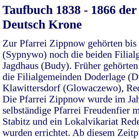
Taufbuch 1838 - 1866 der
Deutsch Krone
Zur Pfarrei Zippnow gehörten bi
(Sypnywo) noch die beiden Filial
Jagdhaus (Budy). Früher gehörten 
die Filialgemeinden Doderlage (D
Klawittersdorf (Glowaczewo), Red
Die Pfarrei Zippnow wurde im Jah
selbständige Pfarrei Freudenfier m
Stabitz und ein Lokalvikariat Red
wurden errichtet. Ab diesem Zeitp