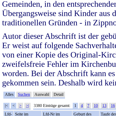
Gemeinden, in den entsprechende
Übergangsweise sind Kinder aus 
traditionellen Gründen - in Zippn
Autor dieser Abschrift ist der geb
Er weist auf folgende Sachverhalte
von einer Kopie des Original-Kirc
zweifelsfreie Fehler im Kirchenbuc
worden. Bei der Abschrift kann e
gekommen sein. Deshalb wird kein
Alles
Suchen
Auswahl
Detail
|<
<
>
>|
3380 Einträge gesamt:
1
4
7
10
13
16
Lfd-
Seite im
Lfd-Nr im
Geburt des
Taufe de