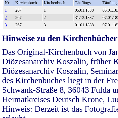
Nr
Kirchenbuch
Kirchenbuch
Täuflings
Täufling
1
267
1
05.01.1838
05.01.18
2
267
2
31.12.1837
07.01.18
3
267
3
01.01.1838
07.01.18
Hinweise zu den Kirchenbücher
Das Original-Kirchenbuch von Jan
Diözesanarchiv Koszalin, früher Kö
Diözesanarchiv Koszalin, Seminar
des Kirchenbuches liegt in der Fr
Schwank-Straße 8, 36043 Fulda u
Heimatkreises Deutsch Krone, Lu
Hinweis: Derzeit ist das Fotograf