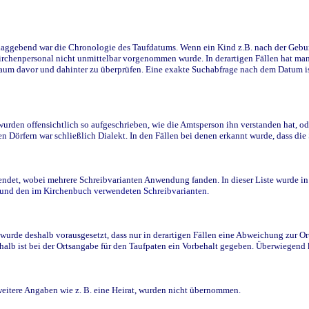
ggebend war die Chronologie des Taufdatums. Wenn ein Kind z.B. nach der Geburt 
rchenpersonal nicht unmittelbar vorgenommen wurde. In derartigen Fällen hat man d
raum davor und dahinter zu überprüfen. Eine exakte Suchabfrage nach dem Datum i
den offensichtlich so aufgeschrieben, wie die Amtsperson ihn verstanden hat, ode
n Dörfern war schließlich Dialekt. In den Fällen bei denen erkannt wurde, dass di
t, wobei mehrere Schreibvarianten Anwendung fanden. In dieser Liste wurde in de
n und den im Kirchenbuch verwendeten Schreibvarianten.
wurde deshalb vorausgesetzt, dass nur in derartigen Fällen eine Abweichung zur O
eshalb ist bei der Ortsangabe für den Taufpaten ein Vorbehalt gegeben. Überwiegen
weitere Angaben wie z. B. eine Heirat, wurden nicht übernommen.