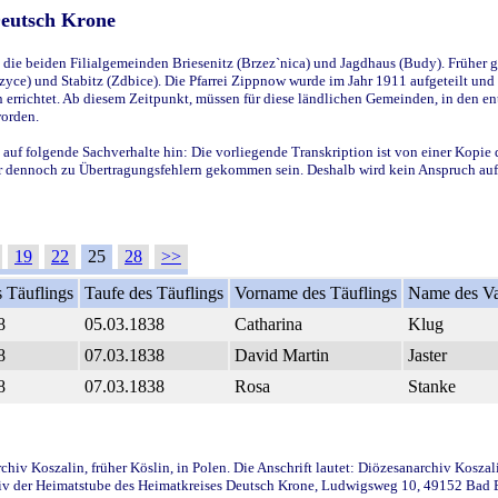
Deutsch Krone
ie beiden Filialgemeinden Briesenitz (Brzez`nica) und Jagdhaus (Budy). Früher g
yce) und Stabitz (Zdbice). Die Pfarrei Zippnow wurde im Jahr 1911 aufgeteilt und e
en errichtet. Ab diesem Zeitpunkt, müssen für diese ländlichen Gemeinden, in den
worden.
 auf folgende Sachverhalte hin: Die vorliegende Transkription ist von einer Kopie 
aber dennoch zu Übertragungsfehlern gekommen sein. Deshalb wird kein Anspruch auf 
19
22
25
28
>>
 Täuflings
Taufe des Täuflings
Vorname des Täuflings
Name des Va
8
05.03.1838
Catharina
Klug
8
07.03.1838
David Martin
Jaster
8
07.03.1838
Rosa
Stanke
iv Koszalin, früher Köslin, in Polen. Die Anschrift lautet: Diözesanarchiv Koszal
v der Heimatstube des Heimatkreises Deutsch Krone, Ludwigsweg 10, 49152 Bad Ess