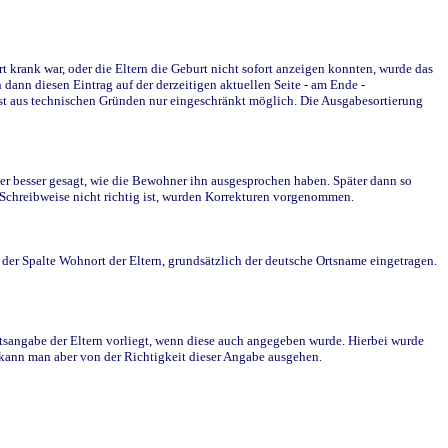
krank war, oder die Eltern die Geburt nicht sofort anzeigen konnten, wurde das
ann diesen Eintrag auf der derzeitigen aktuellen Seite - am Ende -
st aus technischen Gründen nur eingeschränkt möglich. Die Ausgabesortierung
r besser gesagt, wie die Bewohner ihn ausgesprochen haben. Später dann so
e Schreibweise nicht richtig ist, wurden Korrekturen vorgenommen.
r Spalte Wohnort der Eltern, grundsätzlich der deutsche Ortsname eingetragen.
rtsangabe der Eltern vorliegt, wenn diese auch angegeben wurde. Hierbei wurde
d kann man aber von der Richtigkeit dieser Angabe ausgehen.