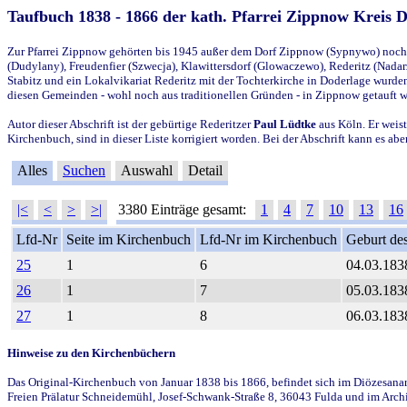
Taufbuch 1838 - 1866 der kath. Pfarrei Zippnow Kreis 
Zur Pfarrei Zippnow gehörten bis 1945 außer dem Dorf Zippnow (Sypnywo) noch d
(Dudylany), Freudenfier (Szwecja), Klawittersdorf (Glowaczewo), Rederitz (Nadarz
Stabitz und ein Lokalvikariat Rederitz mit der Tochterkirche in Doderlage wurd
diesen Gemeinden - wohl noch aus traditionellen Gründen - in Zippnow getauft 
Autor dieser Abschrift ist der gebürtige Rederitzer
Paul Lüdtke
aus Köln. Er weist
Kirchenbuch, sind in dieser Liste korrigiert worden. Bei der Abschrift kann es 
Alles
Suchen
Auswahl
Detail
|<
<
>
>|
3380 Einträge gesamt:
1
4
7
10
13
16
Lfd-Nr
Seite im Kirchenbuch
Lfd-Nr im Kirchenbuch
Geburt des
25
1
6
04.03.183
26
1
7
05.03.183
27
1
8
06.03.183
Hinweise zu den Kirchenbüchern
Das Original-Kirchenbuch von Januar 1838 bis 1866, befindet sich im Diözesanarch
Freien Prälatur Schneidemühl, Josef-Schwank-Straße 8, 36043 Fulda und im Archi