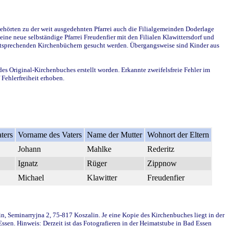
ehörten zu der weit ausgedehnten Pfarrei auch die Filialgemeinden Doderlage
ine neue selbständige Pfarrei Freudenfier mit den Filialen Klawittersdorf und
 entsprechenden Kirchenbüchern gesucht werden. Übergangsweise sind Kinder aus
des Original-Kirchenbuches erstellt worden. Erkannte zweifelsfreie Fehler im
Fehlerfreiheit erhoben.
ters
Vorname des Vaters
Name der Mutter
Wohnort der Eltern
Johann
Mahlke
Rederitz
Ignatz
Rüger
Zippnow
Michael
Klawitter
Freudenfier
in, Seminarryjna 2, 75-817 Koszalin. Je eine Kopie des Kirchenbuches liegt in der
en. Hinweis: Derzeit ist das Fotografieren in der Heimatstube in Bad Essen