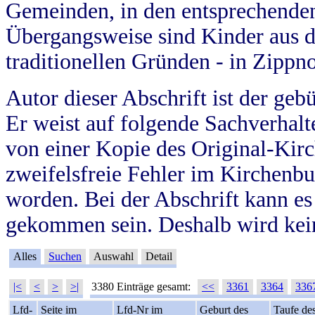
Gemeinden, in den entsprechende
Übergangsweise sind Kinder aus 
traditionellen Gründen - in Zippn
Autor dieser Abschrift ist der geb
Er weist auf folgende Sachverhalte
von einer Kopie des Original-Kirc
zweifelsfreie Fehler im Kirchenbuc
worden. Bei der Abschrift kann e
gekommen sein. Deshalb wird kein
Alles
Suchen
Auswahl
Detail
|<
<
>
>|
3380 Einträge gesamt:
<<
3361
3364
336
Lfd-
Seite im
Lfd-Nr im
Geburt des
Taufe de