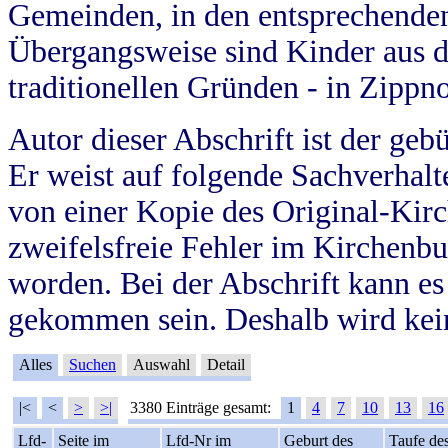
Gemeinden, in den entsprechende
Übergangsweise sind Kinder aus 
traditionellen Gründen - in Zippn
Autor dieser Abschrift ist der geb
Er weist auf folgende Sachverhalte
von einer Kopie des Original-Kirc
zweifelsfreie Fehler im Kirchenbuc
worden. Bei der Abschrift kann e
gekommen sein. Deshalb wird kein
Alles
Suchen
Auswahl
Detail
|<
<
>
>|
3380 Einträge gesamt:
1
4
7
10
13
16
Lfd-
Seite im
Lfd-Nr im
Geburt des
Taufe de