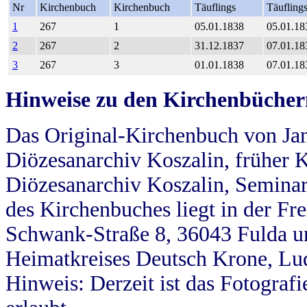
Nr
Kirchenbuch
Kirchenbuch
Täuflings
Täufling
1
267
1
05.01.1838
05.01.18
2
267
2
31.12.1837
07.01.18
3
267
3
01.01.1838
07.01.18
Hinweise zu den Kirchenbücher
Das Original-Kirchenbuch von Jan
Diözesanarchiv Koszalin, früher Kö
Diözesanarchiv Koszalin, Seminar
des Kirchenbuches liegt in der Fr
Schwank-Straße 8, 36043 Fulda u
Heimatkreises Deutsch Krone, Lu
Hinweis: Derzeit ist das Fotograf