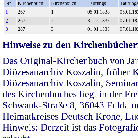
Nr
Kirchenbuch
Kirchenbuch
Täuflings
Täufling
1
267
1
05.01.1838
05.01.18
2
267
2
31.12.1837
07.01.18
3
267
3
01.01.1838
07.01.18
Hinweise zu den Kirchenbücher
Das Original-Kirchenbuch von Jan
Diözesanarchiv Koszalin, früher Kö
Diözesanarchiv Koszalin, Seminar
des Kirchenbuches liegt in der Fr
Schwank-Straße 8, 36043 Fulda u
Heimatkreises Deutsch Krone, Lu
Hinweis: Derzeit ist das Fotograf