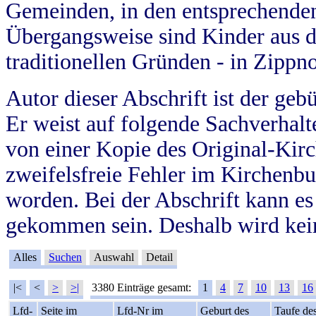
Gemeinden, in den entsprechende
Übergangsweise sind Kinder aus 
traditionellen Gründen - in Zippn
Autor dieser Abschrift ist der geb
Er weist auf folgende Sachverhalte
von einer Kopie des Original-Kirc
zweifelsfreie Fehler im Kirchenbuc
worden. Bei der Abschrift kann e
gekommen sein. Deshalb wird kein
Alles
Suchen
Auswahl
Detail
|<
<
>
>|
3380 Einträge gesamt:
1
4
7
10
13
16
Lfd-
Seite im
Lfd-Nr im
Geburt des
Taufe de