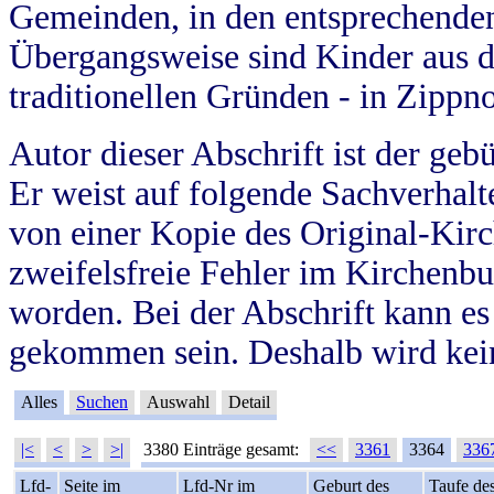
Gemeinden, in den entsprechende
Übergangsweise sind Kinder aus 
traditionellen Gründen - in Zippn
Autor dieser Abschrift ist der geb
Er weist auf folgende Sachverhalte
von einer Kopie des Original-Kirc
zweifelsfreie Fehler im Kirchenbuc
worden. Bei der Abschrift kann e
gekommen sein. Deshalb wird kein
Alles
Suchen
Auswahl
Detail
|<
<
>
>|
3380 Einträge gesamt:
<<
3361
3364
336
Lfd-
Seite im
Lfd-Nr im
Geburt des
Taufe de