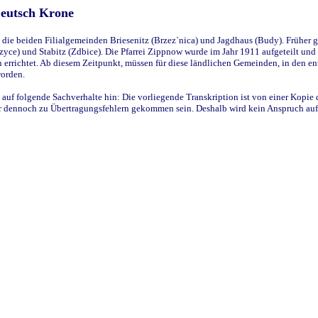
Deutsch Krone
ie beiden Filialgemeinden Briesenitz (Brzez`nica) und Jagdhaus (Budy). Früher g
yce) und Stabitz (Zdbice). Die Pfarrei Zippnow wurde im Jahr 1911 aufgeteilt und e
en errichtet. Ab diesem Zeitpunkt, müssen für diese ländlichen Gemeinden, in den
worden.
 auf folgende Sachverhalte hin: Die vorliegende Transkription ist von einer Kopie 
aber dennoch zu Übertragungsfehlern gekommen sein. Deshalb wird kein Anspruch auf 