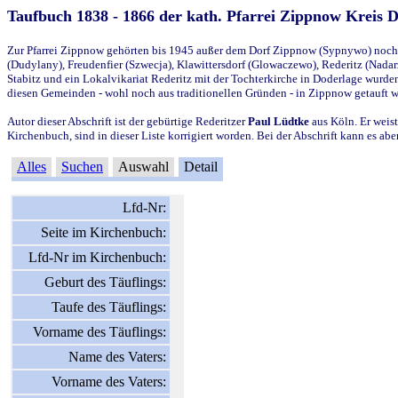
Taufbuch 1838 - 1866 der kath. Pfarrei Zippnow Kreis 
Zur Pfarrei Zippnow gehörten bis 1945 außer dem Dorf Zippnow (Sypnywo) noch d
(Dudylany), Freudenfier (Szwecja), Klawittersdorf (Glowaczewo), Rederitz (Nadarz
Stabitz und ein Lokalvikariat Rederitz mit der Tochterkirche in Doderlage wurd
diesen Gemeinden - wohl noch aus traditionellen Gründen - in Zippnow getauft 
Autor dieser Abschrift ist der gebürtige Rederitzer
Paul Lüdtke
aus Köln. Er weist
Kirchenbuch, sind in dieser Liste korrigiert worden. Bei der Abschrift kann es 
Alles
Suchen
Auswahl
Detail
Lfd-Nr:
Seite im Kirchenbuch:
Lfd-Nr im Kirchenbuch:
Geburt des Täuflings:
Taufe des Täuflings:
Vorname des Täuflings:
Name des Vaters:
Vorname des Vaters: