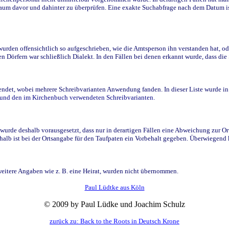
raum davor und dahinter zu überprüfen. Eine exakte Suchabfrage nach dem Datum i
den offensichtlich so aufgeschrieben, wie die Amtsperson ihn verstanden hat, ode
n Dörfern war schließlich Dialekt. In den Fällen bei denen erkannt wurde, dass di
t, wobei mehrere Schreibvarianten Anwendung fanden. In dieser Liste wurde in de
n und den im Kirchenbuch verwendeten Schreibvarianten.
wurde deshalb vorausgesetzt, dass nur in derartigen Fällen eine Abweichung zur O
eshalb ist bei der Ortsangabe für den Taufpaten ein Vorbehalt gegeben. Überwiegen
weitere Angaben wie z. B. eine Heirat, wurden nicht übernommen.
Paul Lüdtke aus Köln
© 2009 by Paul Lüdke und Joachim Schulz
zurück zu: Back to the Roots in Deutsch Krone