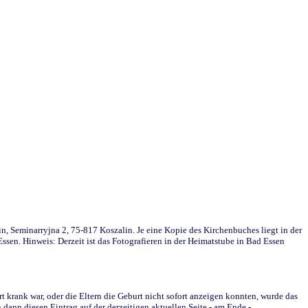
in, Seminarryjna 2, 75-817 Koszalin. Je eine Kopie des Kirchenbuches liegt in der
en. Hinweis: Derzeit ist das Fotografieren in der Heimatstube in Bad Essen
krank war, oder die Eltern die Geburt nicht sofort anzeigen konnten, wurde das
ann diesen Eintrag auf der derzeitigen aktuellen Seite - am Ende -