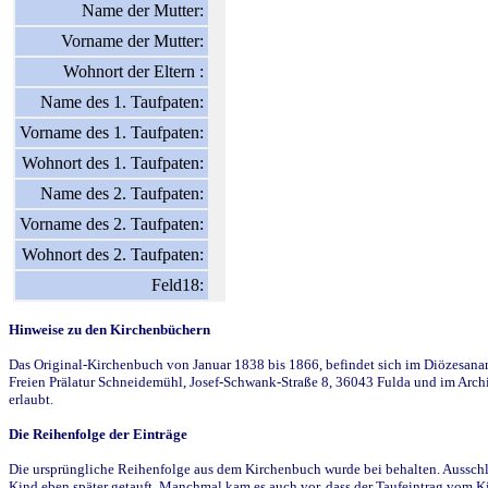
Name der Mutter:
Vorname der Mutter:
Wohnort der Eltern :
Name des 1. Taufpaten:
Vorname des 1. Taufpaten:
Wohnort des 1. Taufpaten:
Name des 2. Taufpaten:
Vorname des 2. Taufpaten:
Wohnort des 2. Taufpaten:
Feld18:
Hinweise zu den Kirchenbüchern
Das Original-Kirchenbuch von Januar 1838 bis 1866, befindet sich im Diözesanarch
Freien Prälatur Schneidemühl, Josef-Schwank-Straße 8, 36043 Fulda und im Archi
erlaubt.
Die Reihenfolge der Einträge
Die ursprüngliche Reihenfolge aus dem Kirchenbuch wurde bei behalten. Ausschla
Kind eben später getauft. Manchmal kam es auch vor, dass der Taufeintrag vom Ki