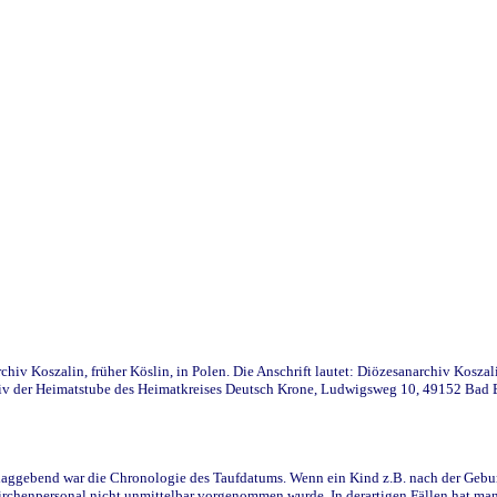
iv Koszalin, früher Köslin, in Polen. Die Anschrift lautet: Diözesanarchiv Koszal
v der Heimatstube des Heimatkreises Deutsch Krone, Ludwigsweg 10, 49152 Bad Ess
ggebend war die Chronologie des Taufdatums. Wenn ein Kind z.B. nach der Geburt 
rchenpersonal nicht unmittelbar vorgenommen wurde. In derartigen Fällen hat man d