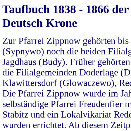
Taufbuch 1838 - 1866 der
Deutsch Krone
Zur Pfarrei Zippnow gehörten bi
(Sypnywo) noch die beiden Filial
Jagdhaus (Budy). Früher gehörten 
die Filialgemeinden Doderlage (D
Klawittersdorf (Glowaczewo), Red
Die Pfarrei Zippnow wurde im Jah
selbständige Pfarrei Freudenfier m
Stabitz und ein Lokalvikariat Red
wurden errichtet. Ab diesem Zeitp