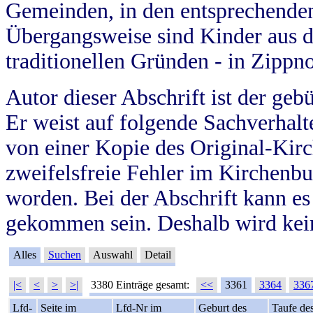
Gemeinden, in den entsprechende
Übergangsweise sind Kinder aus 
traditionellen Gründen - in Zippn
Autor dieser Abschrift ist der geb
Er weist auf folgende Sachverhalte
von einer Kopie des Original-Kirc
zweifelsfreie Fehler im Kirchenbuc
worden. Bei der Abschrift kann e
gekommen sein. Deshalb wird kein
Alles
Suchen
Auswahl
Detail
|<
<
>
>|
3380 Einträge gesamt:
<<
3361
3364
336
Lfd-
Seite im
Lfd-Nr im
Geburt des
Taufe de