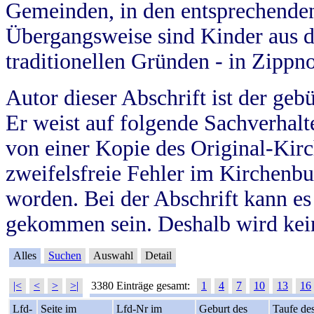
Gemeinden, in den entsprechende
Übergangsweise sind Kinder aus 
traditionellen Gründen - in Zippn
Autor dieser Abschrift ist der geb
Er weist auf folgende Sachverhalte
von einer Kopie des Original-Kirc
zweifelsfreie Fehler im Kirchenbuc
worden. Bei der Abschrift kann e
gekommen sein. Deshalb wird kein
Alles
Suchen
Auswahl
Detail
|<
<
>
>|
3380 Einträge gesamt:
1
4
7
10
13
16
Lfd-
Seite im
Lfd-Nr im
Geburt des
Taufe de