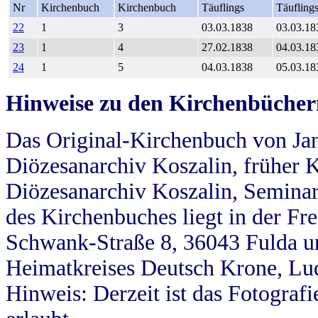
Nr
Kirchenbuch
Kirchenbuch
Täuflings
Täufling
22
1
3
03.03.1838
03.03.18
23
1
4
27.02.1838
04.03.18
24
1
5
04.03.1838
05.03.18
Hinweise zu den Kirchenbücher
Das Original-Kirchenbuch von Jan
Diözesanarchiv Koszalin, früher Kö
Diözesanarchiv Koszalin, Seminar
des Kirchenbuches liegt in der Fr
Schwank-Straße 8, 36043 Fulda u
Heimatkreises Deutsch Krone, Lu
Hinweis: Derzeit ist das Fotograf