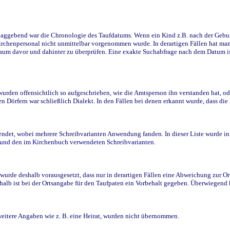
ggebend war die Chronologie des Taufdatums. Wenn ein Kind z.B. nach der Geburt 
rchenpersonal nicht unmittelbar vorgenommen wurde. In derartigen Fällen hat man d
raum davor und dahinter zu überprüfen. Eine exakte Suchabfrage nach dem Datum i
den offensichtlich so aufgeschrieben, wie die Amtsperson ihn verstanden hat, ode
n Dörfern war schließlich Dialekt. In den Fällen bei denen erkannt wurde, dass di
t, wobei mehrere Schreibvarianten Anwendung fanden. In dieser Liste wurde in de
n und den im Kirchenbuch verwendeten Schreibvarianten.
wurde deshalb vorausgesetzt, dass nur in derartigen Fällen eine Abweichung zur O
eshalb ist bei der Ortsangabe für den Taufpaten ein Vorbehalt gegeben. Überwiegen
weitere Angaben wie z. B. eine Heirat, wurden nicht übernommen.