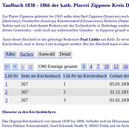
Taufbuch 1838 - 1866 der kath. Pfarrei Zippnow Kreis 
Zur Pfarrei Zippnow gehörten bis 1945 außer dem Dorf Zippnow (Sypnywo) noch d
(Dudylany), Freudenfier (Szwecja), Klawittersdorf (Glowaczewo), Rederitz (Nadarz
Stabitz und ein Lokalvikariat Rederitz mit der Tochterkirche in Doderlage wurd
diesen Gemeinden - wohl noch aus traditionellen Gründen - in Zippnow getauft 
Autor dieser Abschrift ist der gebürtige Rederitzer
Paul Lüdtke
aus Köln. Er weist
Kirchenbuch, sind in dieser Liste korrigiert worden. Bei der Abschrift kann es 
Alles
Suchen
Auswahl
Detail
|<
<
>
>|
3380 Einträge gesamt:
1
4
7
10
13
16
Lfd-Nr
Seite im Kirchenbuch
Lfd-Nr im Kirchenbuch
Geburt des
1
267
1
05.01.183
2
267
2
31.12.183
3
267
3
01.01.183
Hinweise zu den Kirchenbüchern
Das Original-Kirchenbuch von Januar 1838 bis 1866, befindet sich im Diözesanarch
Freien Prälatur Schneidemühl, Josef-Schwank-Straße 8, 36043 Fulda und im Archi