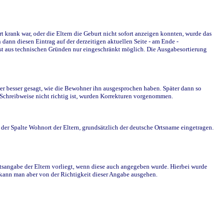
krank war, oder die Eltern die Geburt nicht sofort anzeigen konnten, wurde das
ann diesen Eintrag auf der derzeitigen aktuellen Seite - am Ende -
st aus technischen Gründen nur eingeschränkt möglich. Die Ausgabesortierung
r besser gesagt, wie die Bewohner ihn ausgesprochen haben. Später dann so
e Schreibweise nicht richtig ist, wurden Korrekturen vorgenommen.
r Spalte Wohnort der Eltern, grundsätzlich der deutsche Ortsname eingetragen.
rtsangabe der Eltern vorliegt, wenn diese auch angegeben wurde. Hierbei wurde
d kann man aber von der Richtigkeit dieser Angabe ausgehen.