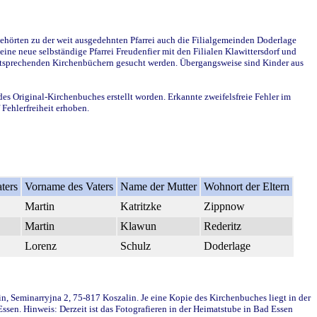
ehörten zu der weit ausgedehnten Pfarrei auch die Filialgemeinden Doderlage
ine neue selbständige Pfarrei Freudenfier mit den Filialen Klawittersdorf und
 entsprechenden Kirchenbüchern gesucht werden. Übergangsweise sind Kinder aus
des Original-Kirchenbuches erstellt worden. Erkannte zweifelsfreie Fehler im
Fehlerfreiheit erhoben.
ters
Vorname des Vaters
Name der Mutter
Wohnort der Eltern
Martin
Katritzke
Zippnow
Martin
Klawun
Rederitz
Lorenz
Schulz
Doderlage
in, Seminarryjna 2, 75-817 Koszalin. Je eine Kopie des Kirchenbuches liegt in der
en. Hinweis: Derzeit ist das Fotografieren in der Heimatstube in Bad Essen