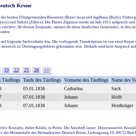
Deutsch Krone
ie beiden Filialgemeinden Briesenitz (Brzez`nica) und Jagdhaus (Budy). Früher g
yce) und Stabitz (Zdbice). Die Pfarrei Zippnow wurde im Jahr 1911 aufgeteilt und e
en errichtet. Ab diesem Zeitpunkt, müssen für diese ländlichen Gemeinden, in den
worden.
 auf folgende Sachverhalte hin: Die vorliegende Transkription ist von einer Kopie 
aber dennoch zu Übertragungsfehlern gekommen sein. Deshalb wird kein Anspruch auf 
19
22
25
28
>>
 Täuflings
Taufe des Täuflings
Vorname des Täuflings
Name des Va
8
05.01.1838
Catharina
Sack
7
07.01.1838
Johann
Höfft
8
07.01.1838
Johann
Heidkrüger
iv Koszalin, früher Köslin, in Polen. Die Anschrift lautet: Diözesanarchiv Koszal
v der Heimatstube des Heimatkreises Deutsch Krone, Ludwigsweg 10, 49152 Bad Ess