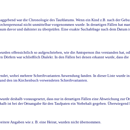
ggebend war die Chronologie des Taufdatums. Wenn ein Kind z.B. nach der Geburt 
rchenpersonal nicht unmittelbar vorgenommen wurde. In derartigen Fällen hat man d
raum davor und dahinter zu überprüfen. Eine exakte Suchabfrage nach dem Datum i
den offensichtlich so aufgeschrieben, wie die Amtsperson ihn verstanden hat, ode
n Dörfern war schließlich Dialekt. In den Fällen bei denen erkannt wurde, dass di
t, wobei mehrere Schreibvarianten Anwendung fanden. In dieser Liste wurde in de
n und den im Kirchenbuch verwendeten Schreibvarianten.
wurde deshalb vorausgesetzt, dass nur in derartigen Fällen eine Abweichung zur O
eshalb ist bei der Ortsangabe für den Taufpaten ein Vorbehalt gegeben. Überwiegen
weitere Angaben wie z. B. eine Heirat, wurden nicht übernommen.