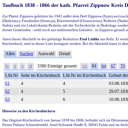
Taufbuch 1838 - 1866 der kath. Pfarrei Zippnow Kreis 
Zur Pfarrei Zippnow gehörten bis 1945 außer dem Dorf Zippnow (Sypnywo) noch d
(Dudylany), Freudenfier (Szwecja), Klawittersdorf (Glowaczewo), Rederitz (Nadarz
Stabitz und ein Lokalvikariat Rederitz mit der Tochterkirche in Doderlage wurd
diesen Gemeinden - wohl noch aus traditionellen Gründen - in Zippnow getauft 
Autor dieser Abschrift ist der gebürtige Rederitzer
Paul Lüdtke
aus Köln. Er weist
Kirchenbuch, sind in dieser Liste korrigiert worden. Bei der Abschrift kann es 
Alles
Suchen
Auswahl
Detail
|<
<
>
>|
3380 Einträge gesamt:
<<
61
64
67
70
Lfd-Nr
Seite im Kirchenbuch
Lfd-Nr im Kirchenbuch
Geburt des
61
4
4
03.08.183
62
4
5
29.07.183
63
4
6
10.08.183
Hinweise zu den Kirchenbüchern
Das Original-Kirchenbuch von Januar 1838 bis 1866, befindet sich im Diözesanarch
Freien Prälatur Schneidemühl, Josef-Schwank-Straße 8, 36043 Fulda und im Archi