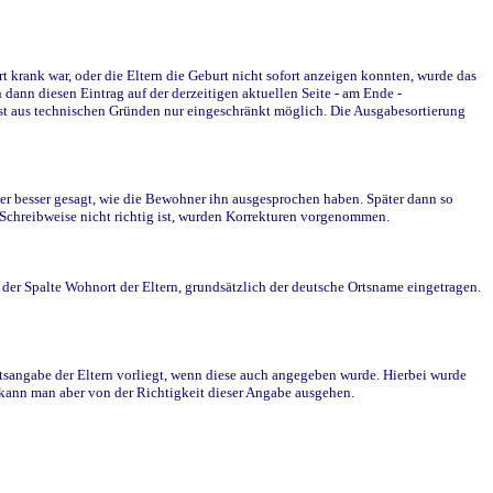
krank war, oder die Eltern die Geburt nicht sofort anzeigen konnten, wurde das
ann diesen Eintrag auf der derzeitigen aktuellen Seite - am Ende -
st aus technischen Gründen nur eingeschränkt möglich. Die Ausgabesortierung
r besser gesagt, wie die Bewohner ihn ausgesprochen haben. Später dann so
e Schreibweise nicht richtig ist, wurden Korrekturen vorgenommen.
r Spalte Wohnort der Eltern, grundsätzlich der deutsche Ortsname eingetragen.
rtsangabe der Eltern vorliegt, wenn diese auch angegeben wurde. Hierbei wurde
d kann man aber von der Richtigkeit dieser Angabe ausgehen.