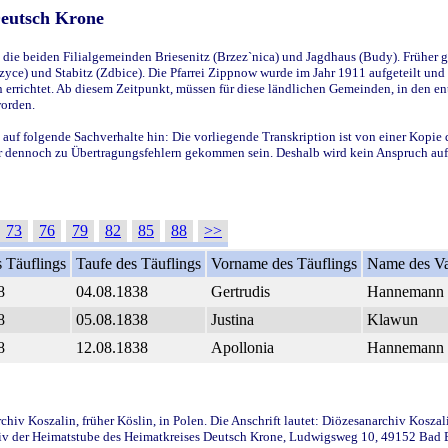
Deutsch Krone
ie beiden Filialgemeinden Briesenitz (Brzez`nica) und Jagdhaus (Budy). Früher g
yce) und Stabitz (Zdbice). Die Pfarrei Zippnow wurde im Jahr 1911 aufgeteilt und e
en errichtet. Ab diesem Zeitpunkt, müssen für diese ländlichen Gemeinden, in den
worden.
 auf folgende Sachverhalte hin: Die vorliegende Transkription ist von einer Kopie 
aber dennoch zu Übertragungsfehlern gekommen sein. Deshalb wird kein Anspruch auf 
73
76
79
82
85
88
>>
 Täuflings
Taufe des Täuflings
Vorname des Täuflings
Name des Va
8
04.08.1838
Gertrudis
Hannemann
8
05.08.1838
Justina
Klawun
8
12.08.1838
Apollonia
Hannemann
iv Koszalin, früher Köslin, in Polen. Die Anschrift lautet: Diözesanarchiv Koszal
v der Heimatstube des Heimatkreises Deutsch Krone, Ludwigsweg 10, 49152 Bad Ess