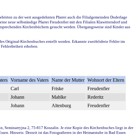
ehörten zu der weit ausgedehnten Pfarrei auch die Filialgemeinden Doderlage
ine neue selbständige Pfarrei Freudenfier mit den Filialen Klawittersdorf und
 entsprechenden Kirchenbüchern gesucht werden. Übergangsweise sind Kinder aus
des Original-Kirchenbuches erstellt worden. Erkannte zweifelsfreie Fehler im
Fehlerfreiheit erhoben.
ters
Vorname des Vaters
Name der Mutter
Wohnort der Eltern
Carl
Friske
Freudenfier
Johann
Mahlke
Rederitz
Johann
Altenburg
Freudenfier
in, Seminarryjna 2, 75-817 Koszalin. Je eine Kopie des Kirchenbuches liegt in der
en. Hinweis: Derzeit ist das Fotografieren in der Heimatstube in Bad Essen