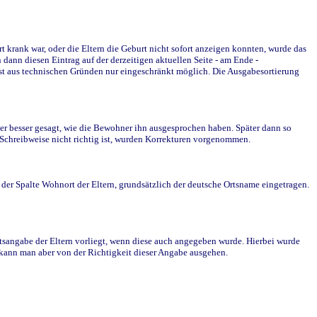
krank war, oder die Eltern die Geburt nicht sofort anzeigen konnten, wurde das
ann diesen Eintrag auf der derzeitigen aktuellen Seite - am Ende -
st aus technischen Gründen nur eingeschränkt möglich. Die Ausgabesortierung
r besser gesagt, wie die Bewohner ihn ausgesprochen haben. Später dann so
e Schreibweise nicht richtig ist, wurden Korrekturen vorgenommen.
r Spalte Wohnort der Eltern, grundsätzlich der deutsche Ortsname eingetragen.
rtsangabe der Eltern vorliegt, wenn diese auch angegeben wurde. Hierbei wurde
d kann man aber von der Richtigkeit dieser Angabe ausgehen.