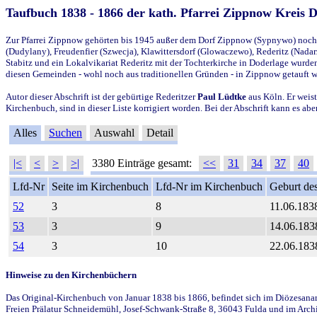
Taufbuch 1838 - 1866 der kath. Pfarrei Zippnow Kreis 
Zur Pfarrei Zippnow gehörten bis 1945 außer dem Dorf Zippnow (Sypnywo) noch d
(Dudylany), Freudenfier (Szwecja), Klawittersdorf (Glowaczewo), Rederitz (Nadarz
Stabitz und ein Lokalvikariat Rederitz mit der Tochterkirche in Doderlage wurd
diesen Gemeinden - wohl noch aus traditionellen Gründen - in Zippnow getauft 
Autor dieser Abschrift ist der gebürtige Rederitzer
Paul Lüdtke
aus Köln. Er weist
Kirchenbuch, sind in dieser Liste korrigiert worden. Bei der Abschrift kann es 
Alles
Suchen
Auswahl
Detail
|<
<
>
>|
3380 Einträge gesamt:
<<
31
34
37
40
Lfd-Nr
Seite im Kirchenbuch
Lfd-Nr im Kirchenbuch
Geburt des
52
3
8
11.06.183
53
3
9
14.06.183
54
3
10
22.06.183
Hinweise zu den Kirchenbüchern
Das Original-Kirchenbuch von Januar 1838 bis 1866, befindet sich im Diözesanarch
Freien Prälatur Schneidemühl, Josef-Schwank-Straße 8, 36043 Fulda und im Archi