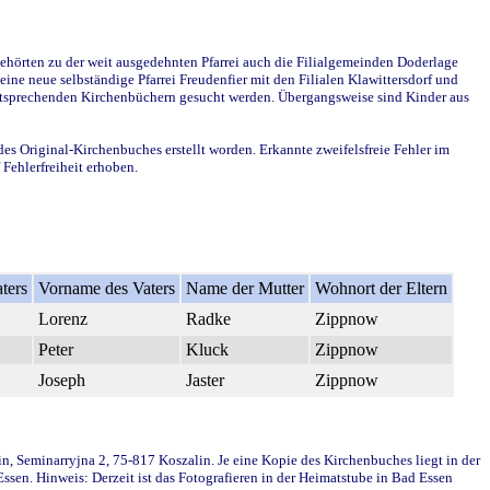
ehörten zu der weit ausgedehnten Pfarrei auch die Filialgemeinden Doderlage
ine neue selbständige Pfarrei Freudenfier mit den Filialen Klawittersdorf und
 entsprechenden Kirchenbüchern gesucht werden. Übergangsweise sind Kinder aus
des Original-Kirchenbuches erstellt worden. Erkannte zweifelsfreie Fehler im
Fehlerfreiheit erhoben.
ters
Vorname des Vaters
Name der Mutter
Wohnort der Eltern
Lorenz
Radke
Zippnow
Peter
Kluck
Zippnow
Joseph
Jaster
Zippnow
in, Seminarryjna 2, 75-817 Koszalin. Je eine Kopie des Kirchenbuches liegt in der
en. Hinweis: Derzeit ist das Fotografieren in der Heimatstube in Bad Essen