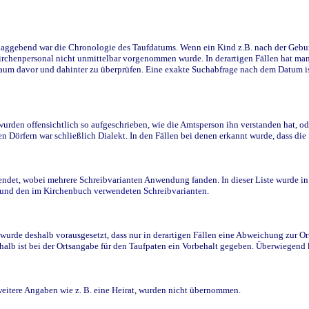
ggebend war die Chronologie des Taufdatums. Wenn ein Kind z.B. nach der Geburt 
rchenpersonal nicht unmittelbar vorgenommen wurde. In derartigen Fällen hat man d
raum davor und dahinter zu überprüfen. Eine exakte Suchabfrage nach dem Datum i
den offensichtlich so aufgeschrieben, wie die Amtsperson ihn verstanden hat, ode
n Dörfern war schließlich Dialekt. In den Fällen bei denen erkannt wurde, dass di
t, wobei mehrere Schreibvarianten Anwendung fanden. In dieser Liste wurde in de
n und den im Kirchenbuch verwendeten Schreibvarianten.
wurde deshalb vorausgesetzt, dass nur in derartigen Fällen eine Abweichung zur O
eshalb ist bei der Ortsangabe für den Taufpaten ein Vorbehalt gegeben. Überwiegen
weitere Angaben wie z. B. eine Heirat, wurden nicht übernommen.