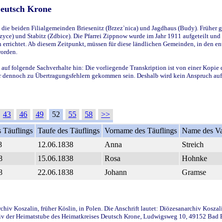
Deutsch Krone
ie beiden Filialgemeinden Briesenitz (Brzez`nica) und Jagdhaus (Budy). Früher g
yce) und Stabitz (Zdbice). Die Pfarrei Zippnow wurde im Jahr 1911 aufgeteilt und e
en errichtet. Ab diesem Zeitpunkt, müssen für diese ländlichen Gemeinden, in den
worden.
 auf folgende Sachverhalte hin: Die vorliegende Transkription ist von einer Kopie 
aber dennoch zu Übertragungsfehlern gekommen sein. Deshalb wird kein Anspruch auf 
43
46
49
52
55
58
>>
 Täuflings
Taufe des Täuflings
Vorname des Täuflings
Name des Va
8
12.06.1838
Anna
Streich
8
15.06.1838
Rosa
Hohnke
8
22.06.1838
Johann
Gramse
iv Koszalin, früher Köslin, in Polen. Die Anschrift lautet: Diözesanarchiv Koszal
v der Heimatstube des Heimatkreises Deutsch Krone, Ludwigsweg 10, 49152 Bad Ess