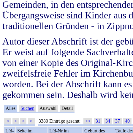
Gemeinden, in den entsprechende
Übergangsweise sind Kinder aus 
traditionellen Gründen - in Zippn
Autor dieser Abschrift ist der geb
Er weist auf folgende Sachverhalte
von einer Kopie des Original-Kirc
zweifelsfreie Fehler im Kirchenbuc
worden. Bei der Abschrift kann e
gekommen sein. Deshalb wird kein
Alles
Suchen
Auswahl
Detail
|<
<
>
>|
3380 Einträge gesamt:
<<
31
34
37
40
Lfd-
Seite im
Lfd-Nr im
Geburt des
Taufe de