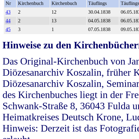
Nr
Kirchenbuch
Kirchenbuch
Täuflings
Täufling
43
2
12
30.04.1838
06.05.18
44
2
13
04.05.1838
06.05.18
45
3
1
07.05.1838
09.05.18
Hinweise zu den Kirchenbücher
Das Original-Kirchenbuch von Jan
Diözesanarchiv Koszalin, früher Kö
Diözesanarchiv Koszalin, Seminar
des Kirchenbuches liegt in der Fr
Schwank-Straße 8, 36043 Fulda u
Heimatkreises Deutsch Krone, Lu
Hinweis: Derzeit ist das Fotograf