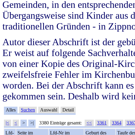
Gemeinden, in den entsprechende
Übergangsweise sind Kinder aus 
traditionellen Gründen - in Zippn
Autor dieser Abschrift ist der geb
Er weist auf folgende Sachverhalte
von einer Kopie des Original-Kirc
zweifelsfreie Fehler im Kirchenbuc
worden. Bei der Abschrift kann e
gekommen sein. Deshalb wird kein
Alles
Suchen
Auswahl
Detail
|<
<
>
>|
3380 Einträge gesamt:
<<
3361
3364
336
Lfd-
Seite im
Lfd-Nr im
Geburt des
Taufe de