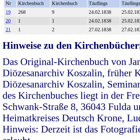
Nr
Kirchenbuch
Kirchenbuch
Täuflings
Täufling
19
268
9
24.02.1838
25.02.18
20
1
1
24.02.1838
25.02.18
21
1
2
27.02.1838
27.02.18
Hinweise zu den Kirchenbücher
Das Original-Kirchenbuch von Jan
Diözesanarchiv Koszalin, früher Kö
Diözesanarchiv Koszalin, Seminar
des Kirchenbuches liegt in der Fr
Schwank-Straße 8, 36043 Fulda u
Heimatkreises Deutsch Krone, Lu
Hinweis: Derzeit ist das Fotograf