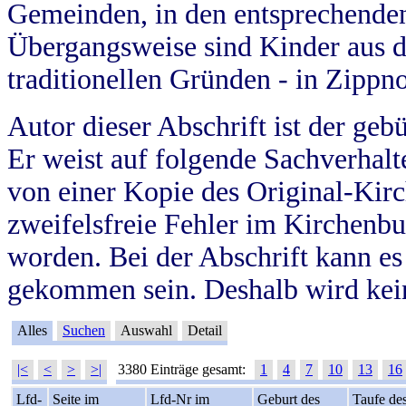
Gemeinden, in den entsprechende
Übergangsweise sind Kinder aus 
traditionellen Gründen - in Zippn
Autor dieser Abschrift ist der geb
Er weist auf folgende Sachverhalte
von einer Kopie des Original-Kirc
zweifelsfreie Fehler im Kirchenbuc
worden. Bei der Abschrift kann e
gekommen sein. Deshalb wird kein
Alles
Suchen
Auswahl
Detail
|<
<
>
>|
3380 Einträge gesamt:
1
4
7
10
13
16
Lfd-
Seite im
Lfd-Nr im
Geburt des
Taufe de