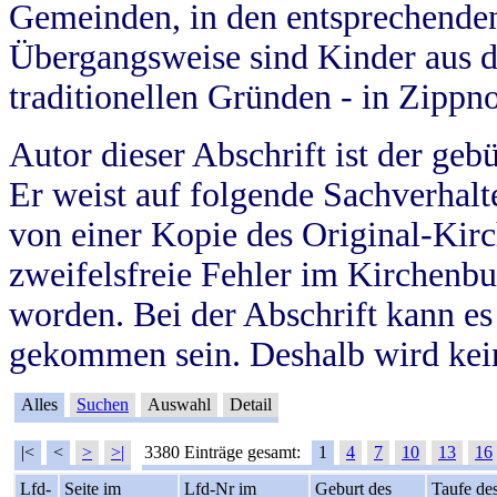
Gemeinden, in den entsprechende
Übergangsweise sind Kinder aus 
traditionellen Gründen - in Zippn
Autor dieser Abschrift ist der geb
Er weist auf folgende Sachverhalte
von einer Kopie des Original-Kirc
zweifelsfreie Fehler im Kirchenbuc
worden. Bei der Abschrift kann e
gekommen sein. Deshalb wird kein
Alles
Suchen
Auswahl
Detail
|<
<
>
>|
3380 Einträge gesamt:
1
4
7
10
13
16
Lfd-
Seite im
Lfd-Nr im
Geburt des
Taufe de