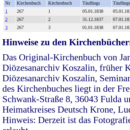
Nr
Kirchenbuch
Kirchenbuch
Täuflings
Täufling
1
267
1
05.01.1838
05.01.18
2
267
2
31.12.1837
07.01.18
3
267
3
01.01.1838
07.01.18
Hinweise zu den Kirchenbücher
Das Original-Kirchenbuch von Jan
Diözesanarchiv Koszalin, früher Kö
Diözesanarchiv Koszalin, Seminar
des Kirchenbuches liegt in der Fr
Schwank-Straße 8, 36043 Fulda u
Heimatkreises Deutsch Krone, Lu
Hinweis: Derzeit ist das Fotograf