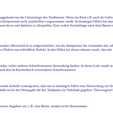
ggebend war die Chronologie des Taufdatums. Wenn ein Kind z.B. nach der Geburt 
rchenpersonal nicht unmittelbar vorgenommen wurde. In derartigen Fällen hat man d
raum davor und dahinter zu überprüfen. Eine exakte Suchabfrage nach dem Datum i
den offensichtlich so aufgeschrieben, wie die Amtsperson ihn verstanden hat, ode
n Dörfern war schließlich Dialekt. In den Fällen bei denen erkannt wurde, dass di
t, wobei mehrere Schreibvarianten Anwendung fanden. In dieser Liste wurde in de
n und den im Kirchenbuch verwendeten Schreibvarianten.
wurde deshalb vorausgesetzt, dass nur in derartigen Fällen eine Abweichung zur O
eshalb ist bei der Ortsangabe für den Taufpaten ein Vorbehalt gegeben. Überwiegen
weitere Angaben wie z. B. eine Heirat, wurden nicht übernommen.