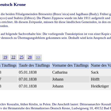
Deutsch Krone
ie beiden Filialgemeinden Briesenitz (Brzez`nica) und Jagdhaus (Budy). Früher g
yce) und Stabitz (Zdbice). Die Pfarrei Zippnow wurde im Jahr 1911 aufgeteilt und e
en errichtet. Ab diesem Zeitpunkt, müssen für diese ländlichen Gemeinden, in den
worden.
 auf folgende Sachverhalte hin: Die vorliegende Transkription ist von einer Kopie 
aber dennoch zu Übertragungsfehlern gekommen sein. Deshalb wird kein Anspruch auf 
19
22
25
28
>>
 Täuflings
Taufe des Täuflings
Vorname des Täuflings
Name des Va
8
05.01.1838
Catharina
Sack
7
07.01.1838
Johann
Höfft
8
07.01.1838
Johann
Heidkrüger
iv Koszalin, früher Köslin, in Polen. Die Anschrift lautet: Diözesanarchiv Koszal
v der Heimatstube des Heimatkreises Deutsch Krone, Ludwigsweg 10, 49152 Bad Ess