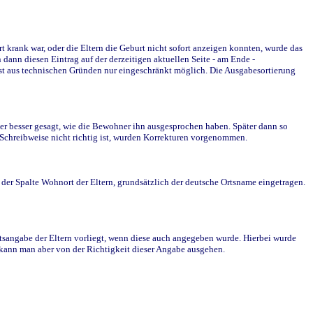
krank war, oder die Eltern die Geburt nicht sofort anzeigen konnten, wurde das
ann diesen Eintrag auf der derzeitigen aktuellen Seite - am Ende -
st aus technischen Gründen nur eingeschränkt möglich. Die Ausgabesortierung
r besser gesagt, wie die Bewohner ihn ausgesprochen haben. Später dann so
e Schreibweise nicht richtig ist, wurden Korrekturen vorgenommen.
r Spalte Wohnort der Eltern, grundsätzlich der deutsche Ortsname eingetragen.
rtsangabe der Eltern vorliegt, wenn diese auch angegeben wurde. Hierbei wurde
d kann man aber von der Richtigkeit dieser Angabe ausgehen.