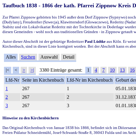
Taufbuch 1838 - 1866 der kath. Pfarrei Zippnow Kreis 
Zur Pfarrei Zippnow gehörten bis 1945 außer dem Dorf Zippnow (Sypnywo) noch d
(Dudylany), Freudenfier (Szwecja), Klawittersdorf (Glowaczewo), Rederitz (Nadarz
Stabitz und ein Lokalvikariat Rederitz mit der Tochterkirche in Doderlage wurd
diesen Gemeinden - wohl noch aus traditionellen Gründen - in Zippnow getauft 
Autor dieser Abschrift ist der gebürtige Rederitzer
Paul Lüdtke
aus Köln. Er weist
Kirchenbuch, sind in dieser Liste korrigiert worden. Bei der Abschrift kann es 
Alles
Suchen
Auswahl
Detail
|<
<
>
>|
3380 Einträge gesamt:
1
4
7
10
13
16
Lfd-Nr
Seite im Kirchenbuch
Lfd-Nr im Kirchenbuch
Geburt des
1
267
1
05.01.183
2
267
2
31.12.183
3
267
3
01.01.183
Hinweise zu den Kirchenbüchern
Das Original-Kirchenbuch von Januar 1838 bis 1866, befindet sich im Diözesanarch
Freien Prälatur Schneidemühl, Josef-Schwank-Straße 8, 36043 Fulda und im Archi