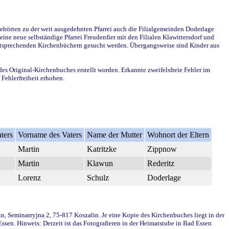
ehörten zu der weit ausgedehnten Pfarrei auch die Filialgemeinden Doderlage
ine neue selbständige Pfarrei Freudenfier mit den Filialen Klawittersdorf und
 entsprechenden Kirchenbüchern gesucht werden. Übergangsweise sind Kinder aus
des Original-Kirchenbuches erstellt worden. Erkannte zweifelsfreie Fehler im
Fehlerfreiheit erhoben.
ters
Vorname des Vaters
Name der Mutter
Wohnort der Eltern
Martin
Katritzke
Zippnow
Martin
Klawun
Rederitz
Lorenz
Schulz
Doderlage
in, Seminarryjna 2, 75-817 Koszalin. Je eine Kopie des Kirchenbuches liegt in der
en. Hinweis: Derzeit ist das Fotografieren in der Heimatstube in Bad Essen