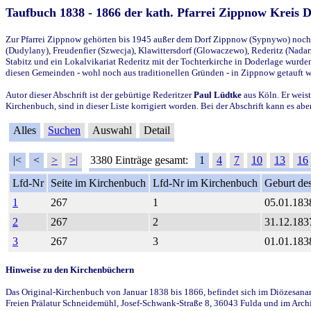
Taufbuch 1838 - 1866 der kath. Pfarrei Zippnow Kreis 
Zur Pfarrei Zippnow gehörten bis 1945 außer dem Dorf Zippnow (Sypnywo) noch d
(Dudylany), Freudenfier (Szwecja), Klawittersdorf (Glowaczewo), Rederitz (Nadarz
Stabitz und ein Lokalvikariat Rederitz mit der Tochterkirche in Doderlage wurd
diesen Gemeinden - wohl noch aus traditionellen Gründen - in Zippnow getauft 
Autor dieser Abschrift ist der gebürtige Rederitzer
Paul Lüdtke
aus Köln. Er weist
Kirchenbuch, sind in dieser Liste korrigiert worden. Bei der Abschrift kann es 
Alles
Suchen
Auswahl
Detail
|<
<
>
>|
3380 Einträge gesamt:
1
4
7
10
13
16
Lfd-Nr
Seite im Kirchenbuch
Lfd-Nr im Kirchenbuch
Geburt des
1
267
1
05.01.183
2
267
2
31.12.183
3
267
3
01.01.183
Hinweise zu den Kirchenbüchern
Das Original-Kirchenbuch von Januar 1838 bis 1866, befindet sich im Diözesanarch
Freien Prälatur Schneidemühl, Josef-Schwank-Straße 8, 36043 Fulda und im Archi