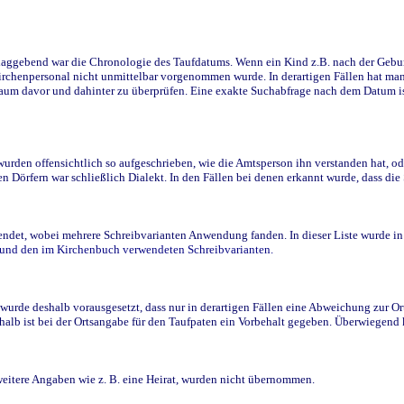
ggebend war die Chronologie des Taufdatums. Wenn ein Kind z.B. nach der Geburt 
rchenpersonal nicht unmittelbar vorgenommen wurde. In derartigen Fällen hat man d
raum davor und dahinter zu überprüfen. Eine exakte Suchabfrage nach dem Datum i
den offensichtlich so aufgeschrieben, wie die Amtsperson ihn verstanden hat, ode
n Dörfern war schließlich Dialekt. In den Fällen bei denen erkannt wurde, dass di
t, wobei mehrere Schreibvarianten Anwendung fanden. In dieser Liste wurde in de
n und den im Kirchenbuch verwendeten Schreibvarianten.
wurde deshalb vorausgesetzt, dass nur in derartigen Fällen eine Abweichung zur O
eshalb ist bei der Ortsangabe für den Taufpaten ein Vorbehalt gegeben. Überwiegen
weitere Angaben wie z. B. eine Heirat, wurden nicht übernommen.