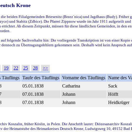
Deutsch Krone
ie beiden Filialgemeinden Briesenitz (Brzez`nica) und Jagdhaus (Budy). Früher g
yce) und Stabitz (Zdbice). Die Pfarrei Zippnow wurde im Jahr 1911 aufgeteilt und e
en errichtet. Ab diesem Zeitpunkt, müssen für diese ländlichen Gemeinden, in den
worden.
 auf folgende Sachverhalte hin: Die vorliegende Transkription ist von einer Kopie 
aber dennoch zu Übertragungsfehlern gekommen sein. Deshalb wird kein Anspruch auf 
19
22
25
28
>>
 Täuflings
Taufe des Täuflings
Vorname des Täuflings
Name des Va
8
05.01.1838
Catharina
Sack
7
07.01.1838
Johann
Höfft
8
07.01.1838
Johann
Heidkrüger
iv Koszalin, früher Köslin, in Polen. Die Anschrift lautet: Diözesanarchiv Koszal
v der Heimatstube des Heimatkreises Deutsch Krone, Ludwigsweg 10, 49152 Bad Ess