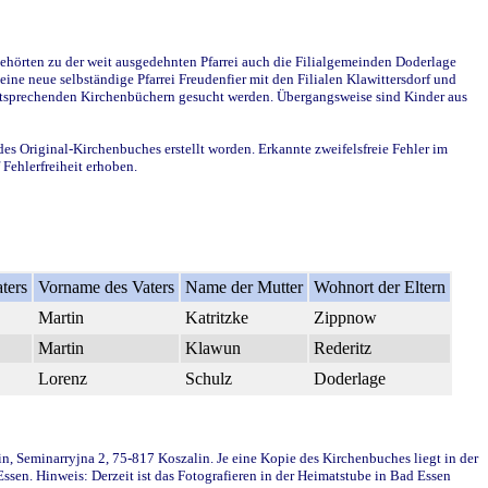
ehörten zu der weit ausgedehnten Pfarrei auch die Filialgemeinden Doderlage
ine neue selbständige Pfarrei Freudenfier mit den Filialen Klawittersdorf und
 entsprechenden Kirchenbüchern gesucht werden. Übergangsweise sind Kinder aus
des Original-Kirchenbuches erstellt worden. Erkannte zweifelsfreie Fehler im
Fehlerfreiheit erhoben.
ters
Vorname des Vaters
Name der Mutter
Wohnort der Eltern
Martin
Katritzke
Zippnow
Martin
Klawun
Rederitz
Lorenz
Schulz
Doderlage
in, Seminarryjna 2, 75-817 Koszalin. Je eine Kopie des Kirchenbuches liegt in der
en. Hinweis: Derzeit ist das Fotografieren in der Heimatstube in Bad Essen