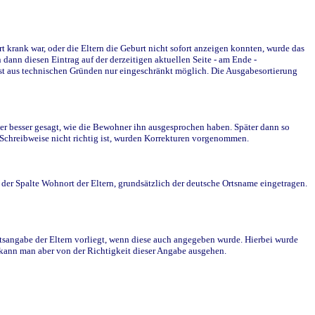
krank war, oder die Eltern die Geburt nicht sofort anzeigen konnten, wurde das
ann diesen Eintrag auf der derzeitigen aktuellen Seite - am Ende -
st aus technischen Gründen nur eingeschränkt möglich. Die Ausgabesortierung
r besser gesagt, wie die Bewohner ihn ausgesprochen haben. Später dann so
e Schreibweise nicht richtig ist, wurden Korrekturen vorgenommen.
r Spalte Wohnort der Eltern, grundsätzlich der deutsche Ortsname eingetragen.
rtsangabe der Eltern vorliegt, wenn diese auch angegeben wurde. Hierbei wurde
d kann man aber von der Richtigkeit dieser Angabe ausgehen.