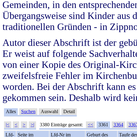
Gemeinden, in den entsprechende
Übergangsweise sind Kinder aus 
traditionellen Gründen - in Zippn
Autor dieser Abschrift ist der geb
Er weist auf folgende Sachverhalte
von einer Kopie des Original-Kirc
zweifelsfreie Fehler im Kirchenbuc
worden. Bei der Abschrift kann e
gekommen sein. Deshalb wird kein
Alles
Suchen
Auswahl
Detail
|<
<
>
>|
3380 Einträge gesamt:
<<
3361
3364
336
Lfd-
Seite im
Lfd-Nr im
Geburt des
Taufe de