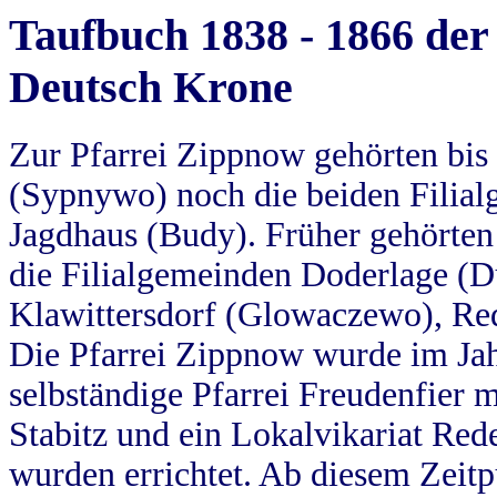
Taufbuch 1838 - 1866 der
Deutsch Krone
Zur Pfarrei Zippnow gehörten bi
(Sypnywo) noch die beiden Filial
Jagdhaus (Budy). Früher gehörten 
die Filialgemeinden Doderlage (D
Klawittersdorf (Glowaczewo), Red
Die Pfarrei Zippnow wurde im Jah
selbständige Pfarrei Freudenfier m
Stabitz und ein Lokalvikariat Red
wurden errichtet. Ab diesem Zeitp