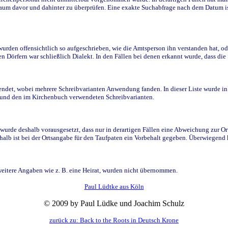
raum davor und dahinter zu überprüfen. Eine exakte Suchabfrage nach dem Datum i
den offensichtlich so aufgeschrieben, wie die Amtsperson ihn verstanden hat, ode
n Dörfern war schließlich Dialekt. In den Fällen bei denen erkannt wurde, dass di
t, wobei mehrere Schreibvarianten Anwendung fanden. In dieser Liste wurde in de
n und den im Kirchenbuch verwendeten Schreibvarianten.
wurde deshalb vorausgesetzt, dass nur in derartigen Fällen eine Abweichung zur O
eshalb ist bei der Ortsangabe für den Taufpaten ein Vorbehalt gegeben. Überwiegen
weitere Angaben wie z. B. eine Heirat, wurden nicht übernommen.
Paul Lüdtke aus Köln
© 2009 by Paul Lüdke und Joachim Schulz
zurück zu: Back to the Roots in Deutsch Krone