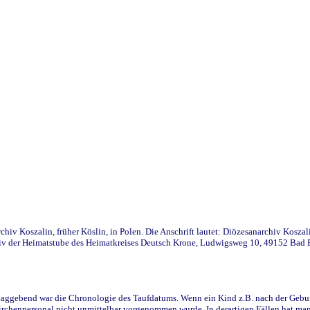
iv Koszalin, früher Köslin, in Polen. Die Anschrift lautet: Diözesanarchiv Koszal
v der Heimatstube des Heimatkreises Deutsch Krone, Ludwigsweg 10, 49152 Bad Ess
ggebend war die Chronologie des Taufdatums. Wenn ein Kind z.B. nach der Geburt 
rchenpersonal nicht unmittelbar vorgenommen wurde. In derartigen Fällen hat man d