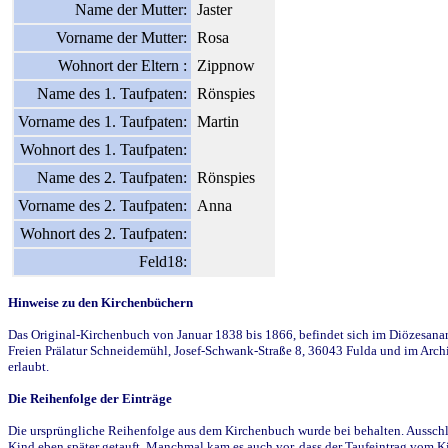
Name der Mutter:
Jaster
Vorname der Mutter:
Rosa
Wohnort der Eltern :
Zippnow
Name des 1. Taufpaten:
Rönspies
Vorname des 1. Taufpaten:
Martin
Wohnort des 1. Taufpaten:
Name des 2. Taufpaten:
Rönspies
Vorname des 2. Taufpaten:
Anna
Wohnort des 2. Taufpaten:
Feld18:
Hinweise zu den Kirchenbüchern
Das Original-Kirchenbuch von Januar 1838 bis 1866, befindet sich im Diözesanarch
Freien Prälatur Schneidemühl, Josef-Schwank-Straße 8, 36043 Fulda und im Archi
erlaubt.
Die Reihenfolge der Einträge
Die ursprüngliche Reihenfolge aus dem Kirchenbuch wurde bei behalten. Ausschla
Kind eben später getauft. Manchmal kam es auch vor, dass der Taufeintrag vom Ki