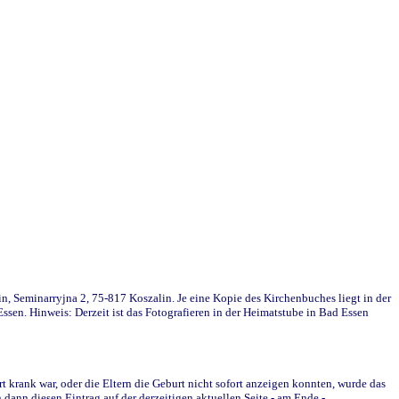
in, Seminarryjna 2, 75-817 Koszalin. Je eine Kopie des Kirchenbuches liegt in der
en. Hinweis: Derzeit ist das Fotografieren in der Heimatstube in Bad Essen
krank war, oder die Eltern die Geburt nicht sofort anzeigen konnten, wurde das
ann diesen Eintrag auf der derzeitigen aktuellen Seite - am Ende -