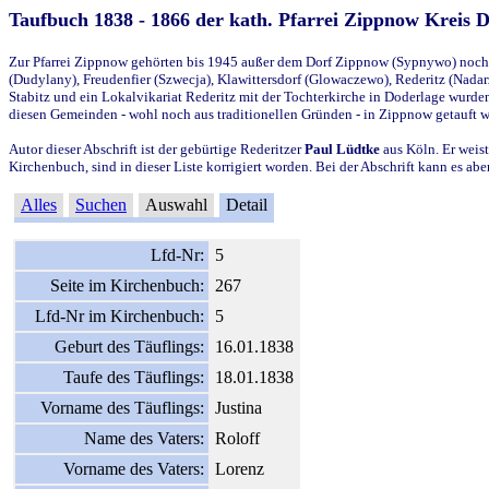
Taufbuch 1838 - 1866 der kath. Pfarrei Zippnow Kreis 
Zur Pfarrei Zippnow gehörten bis 1945 außer dem Dorf Zippnow (Sypnywo) noch d
(Dudylany), Freudenfier (Szwecja), Klawittersdorf (Glowaczewo), Rederitz (Nadarz
Stabitz und ein Lokalvikariat Rederitz mit der Tochterkirche in Doderlage wurd
diesen Gemeinden - wohl noch aus traditionellen Gründen - in Zippnow getauft 
Autor dieser Abschrift ist der gebürtige Rederitzer
Paul Lüdtke
aus Köln. Er weist
Kirchenbuch, sind in dieser Liste korrigiert worden. Bei der Abschrift kann es 
Alles
Suchen
Auswahl
Detail
Lfd-Nr:
5
Seite im Kirchenbuch:
267
Lfd-Nr im Kirchenbuch:
5
Geburt des Täuflings:
16.01.1838
Taufe des Täuflings:
18.01.1838
Vorname des Täuflings:
Justina
Name des Vaters:
Roloff
Vorname des Vaters:
Lorenz