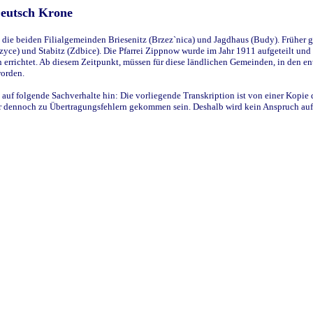
Deutsch Krone
ie beiden Filialgemeinden Briesenitz (Brzez`nica) und Jagdhaus (Budy). Früher g
yce) und Stabitz (Zdbice). Die Pfarrei Zippnow wurde im Jahr 1911 aufgeteilt und e
en errichtet. Ab diesem Zeitpunkt, müssen für diese ländlichen Gemeinden, in den
worden.
 auf folgende Sachverhalte hin: Die vorliegende Transkription ist von einer Kopie 
aber dennoch zu Übertragungsfehlern gekommen sein. Deshalb wird kein Anspruch auf 