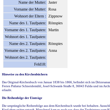
Name der Mutter:
Jaster
Vorname der Mutter:
Rosa
Wohnort der Eltern :
Zippnow
Name des 1. Taufpaten:
Rönspies
Vorname des 1. Taufpaten:
Martin
Wohnort des 1. Taufpaten:
Name des 2. Taufpaten:
Rönspies
Vorname des 2. Taufpaten:
Anna
Wohnort des 2. Taufpaten:
Feld18:
Hinweise zu den Kirchenbüchern
Das Original-Kirchenbuch von Januar 1838 bis 1866, befindet sich im Diözesanarch
Freien Prälatur Schneidemühl, Josef-Schwank-Straße 8, 36043 Fulda und im Archi
erlaubt.
Die Reihenfolge der Einträge
Die ursprüngliche Reihenfolge aus dem Kirchenbuch wurde bei behalten. Ausschla
Kind eben später getauft. Manchmal kam es auch vor, dass der Taufeintrag vom Ki