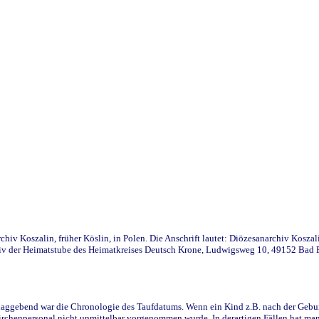
iv Koszalin, früher Köslin, in Polen. Die Anschrift lautet: Diözesanarchiv Koszal
v der Heimatstube des Heimatkreises Deutsch Krone, Ludwigsweg 10, 49152 Bad Ess
ggebend war die Chronologie des Taufdatums. Wenn ein Kind z.B. nach der Geburt 
rchenpersonal nicht unmittelbar vorgenommen wurde. In derartigen Fällen hat man d