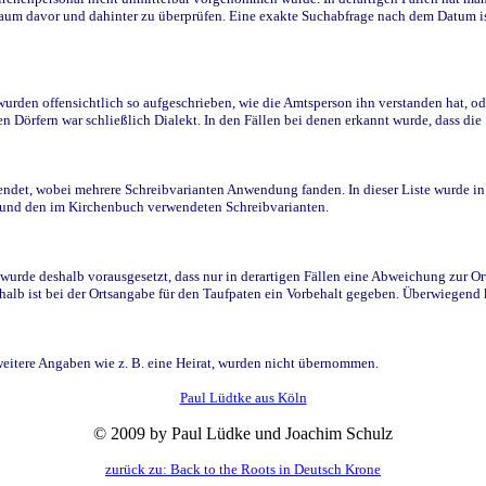
raum davor und dahinter zu überprüfen. Eine exakte Suchabfrage nach dem Datum i
den offensichtlich so aufgeschrieben, wie die Amtsperson ihn verstanden hat, ode
n Dörfern war schließlich Dialekt. In den Fällen bei denen erkannt wurde, dass di
t, wobei mehrere Schreibvarianten Anwendung fanden. In dieser Liste wurde in de
n und den im Kirchenbuch verwendeten Schreibvarianten.
wurde deshalb vorausgesetzt, dass nur in derartigen Fällen eine Abweichung zur O
eshalb ist bei der Ortsangabe für den Taufpaten ein Vorbehalt gegeben. Überwiegen
weitere Angaben wie z. B. eine Heirat, wurden nicht übernommen.
Paul Lüdtke aus Köln
© 2009 by Paul Lüdke und Joachim Schulz
zurück zu: Back to the Roots in Deutsch Krone