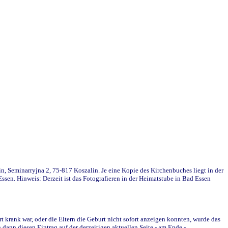
in, Seminarryjna 2, 75-817 Koszalin. Je eine Kopie des Kirchenbuches liegt in der
en. Hinweis: Derzeit ist das Fotografieren in der Heimatstube in Bad Essen
krank war, oder die Eltern die Geburt nicht sofort anzeigen konnten, wurde das
ann diesen Eintrag auf der derzeitigen aktuellen Seite - am Ende -