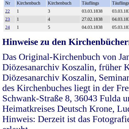
Nr
Kirchenbuch
Kirchenbuch
Täuflings
Täufling
22
1
3
03.03.1838
03.03.18
23
1
4
27.02.1838
04.03.18
24
1
5
04.03.1838
05.03.18
Hinweise zu den Kirchenbücher
Das Original-Kirchenbuch von Jan
Diözesanarchiv Koszalin, früher Kö
Diözesanarchiv Koszalin, Seminar
des Kirchenbuches liegt in der Fr
Schwank-Straße 8, 36043 Fulda u
Heimatkreises Deutsch Krone, Lu
Hinweis: Derzeit ist das Fotograf