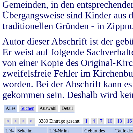
Gemeinden, in den entsprechende
Übergangsweise sind Kinder aus 
traditionellen Gründen - in Zippn
Autor dieser Abschrift ist der geb
Er weist auf folgende Sachverhalte
von einer Kopie des Original-Kirc
zweifelsfreie Fehler im Kirchenbuc
worden. Bei der Abschrift kann e
gekommen sein. Deshalb wird kein
Alles
Suchen
Auswahl
Detail
|<
<
>
>|
3380 Einträge gesamt:
1
4
7
10
13
16
Lfd-
Seite im
Lfd-Nr im
Geburt des
Taufe de