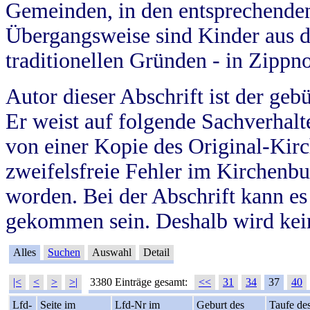
Gemeinden, in den entsprechende
Übergangsweise sind Kinder aus 
traditionellen Gründen - in Zippn
Autor dieser Abschrift ist der geb
Er weist auf folgende Sachverhalte
von einer Kopie des Original-Kirc
zweifelsfreie Fehler im Kirchenbuc
worden. Bei der Abschrift kann e
gekommen sein. Deshalb wird kein
Alles
Suchen
Auswahl
Detail
|<
<
>
>|
3380 Einträge gesamt:
<<
31
34
37
40
Lfd-
Seite im
Lfd-Nr im
Geburt des
Taufe de