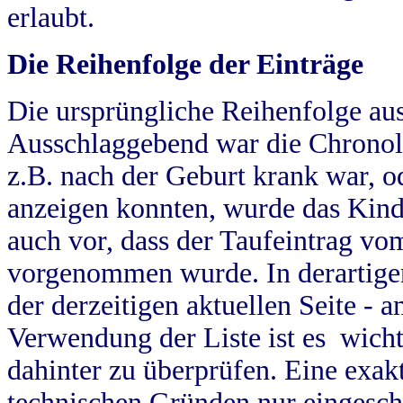
erlaubt.
Die Reihenfolge der Einträge
Die ursprüngliche Reihenfolge au
Ausschlaggebend war die Chronol
z.B. nach der Geburt krank war, od
anzeigen konnten, wurde das Kind
auch vor, dass der Taufeintrag vo
vorgenommen wurde. In derartigen
der derzeitigen aktuellen Seite -
Verwendung der Liste ist es wich
dahinter zu überprüfen. Eine exa
technischen Gründen nur eingesch