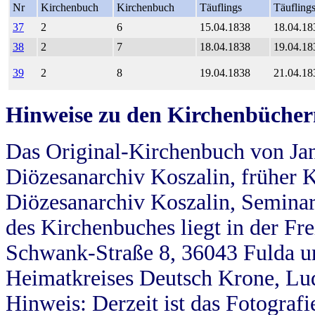
Nr
Kirchenbuch
Kirchenbuch
Täuflings
Täufling
37
2
6
15.04.1838
18.04.18
38
2
7
18.04.1838
19.04.18
39
2
8
19.04.1838
21.04.18
Hinweise zu den Kirchenbücher
Das Original-Kirchenbuch von Jan
Diözesanarchiv Koszalin, früher Kö
Diözesanarchiv Koszalin, Seminar
des Kirchenbuches liegt in der Fr
Schwank-Straße 8, 36043 Fulda u
Heimatkreises Deutsch Krone, Lu
Hinweis: Derzeit ist das Fotograf