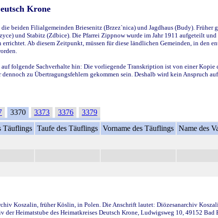
Deutsch Krone
ie beiden Filialgemeinden Briesenitz (Brzez`nica) und Jagdhaus (Budy). Früher g
yce) und Stabitz (Zdbice). Die Pfarrei Zippnow wurde im Jahr 1911 aufgeteilt und e
en errichtet. Ab diesem Zeitpunkt, müssen für diese ländlichen Gemeinden, in den
worden.
 auf folgende Sachverhalte hin: Die vorliegende Transkription ist von einer Kopie 
aber dennoch zu Übertragungsfehlern gekommen sein. Deshalb wird kein Anspruch auf 
7
3370
3373
3376
3379
 Täuflings
Taufe des Täuflings
Vorname des Täuflings
Name des Va
iv Koszalin, früher Köslin, in Polen. Die Anschrift lautet: Diözesanarchiv Koszal
v der Heimatstube des Heimatkreises Deutsch Krone, Ludwigsweg 10, 49152 Bad Ess