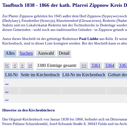
Taufbuch 1838 - 1866 der kath. Pfarrei Zippnow Kreis 
Zur Pfarrei Zippnow gehörten bis 1945 außer dem Dorf Zippnow (Sypnywo) noch d
(Dudylany), Freudenfier (Szwecja), Klawittersdorf (Glowaczewo), Rederitz (Nadarz
Stabitz und ein Lokalvikariat Rederitz mit der Tochterkirche in Doderlage wurd
diesen Gemeinden - wohl noch aus traditionellen Gründen - in Zippnow getauft 
Autor dieser Abschrift ist der gebürtige Rederitzer
Paul Lüdtke
aus Köln. Er weist
Kirchenbuch, sind in dieser Liste korrigiert worden. Bei der Abschrift kann es 
Alles
Suchen
Auswahl
Detail
|<
<
>
>|
3380 Einträge gesamt:
<<
3361
3364
336
Lfd-Nr
Seite im Kirchenbuch
Lfd-Nr im Kirchenbuch
Geburt des
...
...
...
Hinweise zu den Kirchenbüchern
Das Original-Kirchenbuch von Januar 1838 bis 1866, befindet sich im Diözesanarch
Freien Prälatur Schneidemühl, Josef-Schwank-Straße 8, 36043 Fulda und im Archi