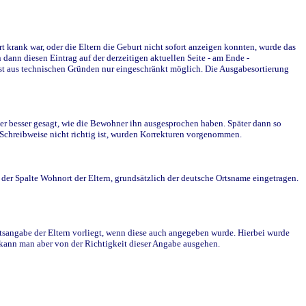
krank war, oder die Eltern die Geburt nicht sofort anzeigen konnten, wurde das
ann diesen Eintrag auf der derzeitigen aktuellen Seite - am Ende -
st aus technischen Gründen nur eingeschränkt möglich. Die Ausgabesortierung
r besser gesagt, wie die Bewohner ihn ausgesprochen haben. Später dann so
e Schreibweise nicht richtig ist, wurden Korrekturen vorgenommen.
r Spalte Wohnort der Eltern, grundsätzlich der deutsche Ortsname eingetragen.
rtsangabe der Eltern vorliegt, wenn diese auch angegeben wurde. Hierbei wurde
d kann man aber von der Richtigkeit dieser Angabe ausgehen.