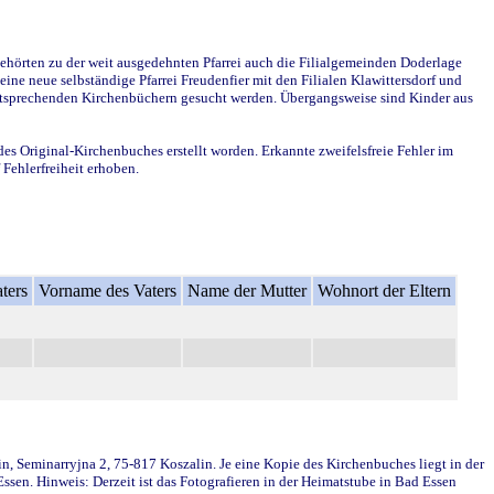
ehörten zu der weit ausgedehnten Pfarrei auch die Filialgemeinden Doderlage
ine neue selbständige Pfarrei Freudenfier mit den Filialen Klawittersdorf und
 entsprechenden Kirchenbüchern gesucht werden. Übergangsweise sind Kinder aus
des Original-Kirchenbuches erstellt worden. Erkannte zweifelsfreie Fehler im
Fehlerfreiheit erhoben.
ters
Vorname des Vaters
Name der Mutter
Wohnort der Eltern
in, Seminarryjna 2, 75-817 Koszalin. Je eine Kopie des Kirchenbuches liegt in der
en. Hinweis: Derzeit ist das Fotografieren in der Heimatstube in Bad Essen