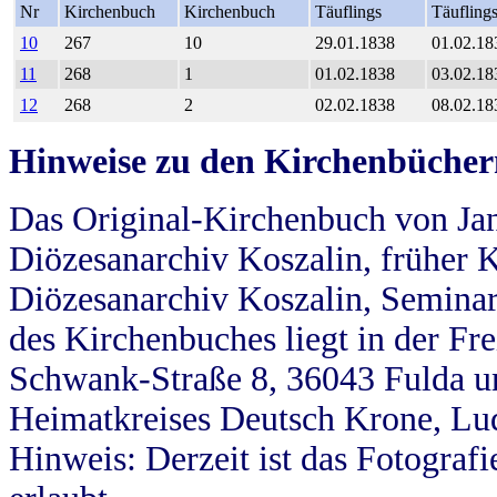
Nr
Kirchenbuch
Kirchenbuch
Täuflings
Täufling
10
267
10
29.01.1838
01.02.18
11
268
1
01.02.1838
03.02.18
12
268
2
02.02.1838
08.02.18
Hinweise zu den Kirchenbücher
Das Original-Kirchenbuch von Jan
Diözesanarchiv Koszalin, früher Kö
Diözesanarchiv Koszalin, Seminar
des Kirchenbuches liegt in der Fr
Schwank-Straße 8, 36043 Fulda u
Heimatkreises Deutsch Krone, Lu
Hinweis: Derzeit ist das Fotograf