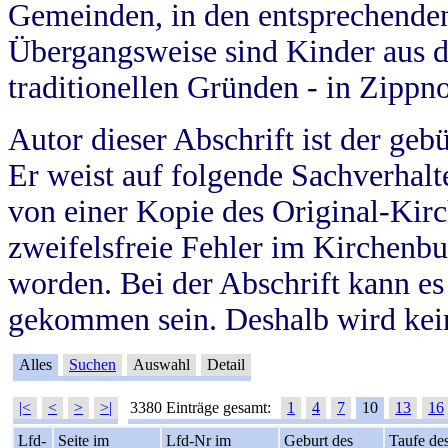
Gemeinden, in den entsprechende
Übergangsweise sind Kinder aus 
traditionellen Gründen - in Zippn
Autor dieser Abschrift ist der geb
Er weist auf folgende Sachverhalte
von einer Kopie des Original-Kirc
zweifelsfreie Fehler im Kirchenbuc
worden. Bei der Abschrift kann e
gekommen sein. Deshalb wird kein
Alles
Suchen
Auswahl
Detail
|<
<
>
>|
3380 Einträge gesamt:
1
4
7
10
13
16
Lfd-
Seite im
Lfd-Nr im
Geburt des
Taufe de