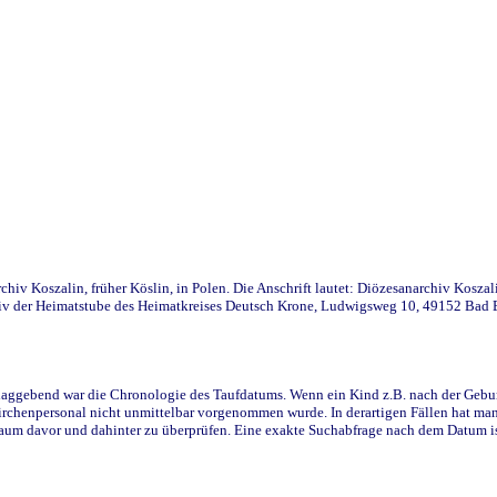
iv Koszalin, früher Köslin, in Polen. Die Anschrift lautet: Diözesanarchiv Koszal
v der Heimatstube des Heimatkreises Deutsch Krone, Ludwigsweg 10, 49152 Bad Ess
ggebend war die Chronologie des Taufdatums. Wenn ein Kind z.B. nach der Geburt 
rchenpersonal nicht unmittelbar vorgenommen wurde. In derartigen Fällen hat man d
raum davor und dahinter zu überprüfen. Eine exakte Suchabfrage nach dem Datum i