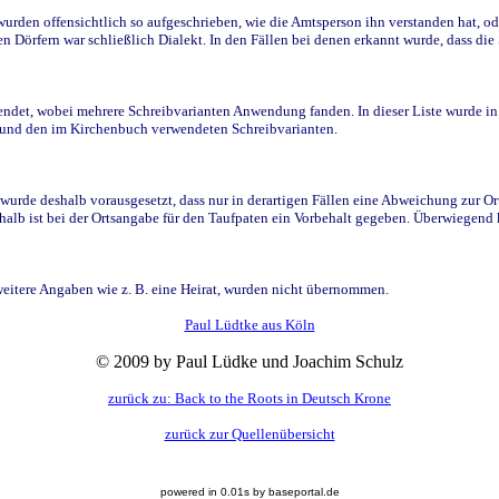
den offensichtlich so aufgeschrieben, wie die Amtsperson ihn verstanden hat, ode
n Dörfern war schließlich Dialekt. In den Fällen bei denen erkannt wurde, dass di
t, wobei mehrere Schreibvarianten Anwendung fanden. In dieser Liste wurde in de
n und den im Kirchenbuch verwendeten Schreibvarianten.
wurde deshalb vorausgesetzt, dass nur in derartigen Fällen eine Abweichung zur O
eshalb ist bei der Ortsangabe für den Taufpaten ein Vorbehalt gegeben. Überwiegen
weitere Angaben wie z. B. eine Heirat, wurden nicht übernommen.
Paul Lüdtke aus Köln
© 2009 by Paul Lüdke und Joachim Schulz
zurück zu: Back to the Roots in Deutsch Krone
zurück zur Quellenübersicht
powered in 0.01s by baseportal.de