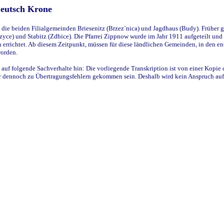
Deutsch Krone
ie beiden Filialgemeinden Briesenitz (Brzez`nica) und Jagdhaus (Budy). Früher g
yce) und Stabitz (Zdbice). Die Pfarrei Zippnow wurde im Jahr 1911 aufgeteilt und e
en errichtet. Ab diesem Zeitpunkt, müssen für diese ländlichen Gemeinden, in den
worden.
 auf folgende Sachverhalte hin: Die vorliegende Transkription ist von einer Kopie 
aber dennoch zu Übertragungsfehlern gekommen sein. Deshalb wird kein Anspruch auf 