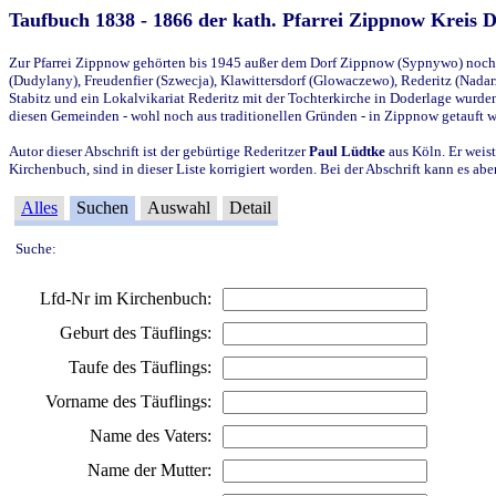
Taufbuch 1838 - 1866 der kath. Pfarrei Zippnow Kreis 
Zur Pfarrei Zippnow gehörten bis 1945 außer dem Dorf Zippnow (Sypnywo) noch d
(Dudylany), Freudenfier (Szwecja), Klawittersdorf (Glowaczewo), Rederitz (Nadarz
Stabitz und ein Lokalvikariat Rederitz mit der Tochterkirche in Doderlage wurd
diesen Gemeinden - wohl noch aus traditionellen Gründen - in Zippnow getauft 
Autor dieser Abschrift ist der gebürtige Rederitzer
Paul Lüdtke
aus Köln. Er weist
Kirchenbuch, sind in dieser Liste korrigiert worden. Bei der Abschrift kann es 
Alles
Suchen
Auswahl
Detail
Suche:
Lfd-Nr im Kirchenbuch:
Geburt des Täuflings:
Taufe des Täuflings:
Vorname des Täuflings:
Name des Vaters:
Name der Mutter: