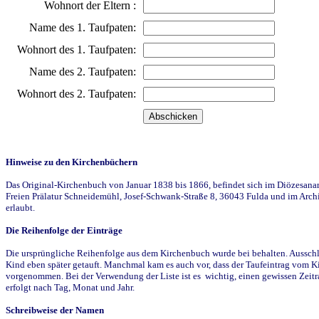
Wohnort der Eltern :
Name des 1. Taufpaten:
Wohnort des 1. Taufpaten:
Name des 2. Taufpaten:
Wohnort des 2. Taufpaten:
Hinweise zu den Kirchenbüchern
Das Original-Kirchenbuch von Januar 1838 bis 1866, befindet sich im Diözesanarch
Freien Prälatur Schneidemühl, Josef-Schwank-Straße 8, 36043 Fulda und im Archi
erlaubt.
Die Reihenfolge der Einträge
Die ursprüngliche Reihenfolge aus dem Kirchenbuch wurde bei behalten. Ausschla
Kind eben später getauft. Manchmal kam es auch vor, dass der Taufeintrag vom Ki
vorgenommen. Bei der Verwendung der Liste ist es wichtig, einen gewissen Zeit
erfolgt nach Tag, Monat und Jahr.
Schreibweise der Namen