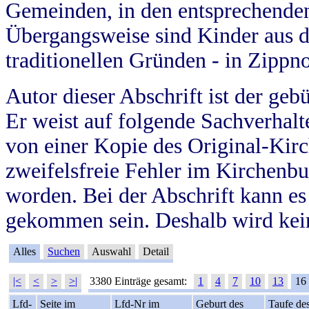
Gemeinden, in den entsprechende
Übergangsweise sind Kinder aus 
traditionellen Gründen - in Zippn
Autor dieser Abschrift ist der geb
Er weist auf folgende Sachverhalte
von einer Kopie des Original-Kirc
zweifelsfreie Fehler im Kirchenbuc
worden. Bei der Abschrift kann e
gekommen sein. Deshalb wird kein
Alles
Suchen
Auswahl
Detail
|<
<
>
>|
3380 Einträge gesamt:
1
4
7
10
13
16
Lfd-
Seite im
Lfd-Nr im
Geburt des
Taufe de