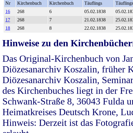
Nr
Kirchenbuch
Kirchenbuch
Täuflings
Täufling
16
268
6
05.02.1838
05.02.18
17
268
7
21.02.1838
25.02.18
18
268
8
22.02.1838
25.02.18
Hinweise zu den Kirchenbücher
Das Original-Kirchenbuch von Jan
Diözesanarchiv Koszalin, früher Kö
Diözesanarchiv Koszalin, Seminar
des Kirchenbuches liegt in der Fr
Schwank-Straße 8, 36043 Fulda u
Heimatkreises Deutsch Krone, Lu
Hinweis: Derzeit ist das Fotograf