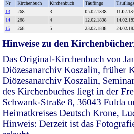
Nr
Kirchenbuch
Kirchenbuch
Täuflings
Täufling
13
268
3
05.02.1838
11.02.18
14
268
4
12.02.1838
14.02.18
15
268
5
23.02.1838
24.02.18
Hinweise zu den Kirchenbücher
Das Original-Kirchenbuch von Jan
Diözesanarchiv Koszalin, früher Kö
Diözesanarchiv Koszalin, Seminar
des Kirchenbuches liegt in der Fr
Schwank-Straße 8, 36043 Fulda u
Heimatkreises Deutsch Krone, Lu
Hinweis: Derzeit ist das Fotograf