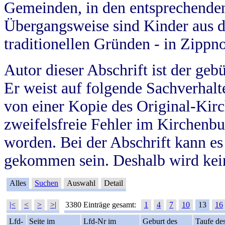
Gemeinden, in den entsprechende
Übergangsweise sind Kinder aus 
traditionellen Gründen - in Zippn
Autor dieser Abschrift ist der geb
Er weist auf folgende Sachverhalte
von einer Kopie des Original-Kirc
zweifelsfreie Fehler im Kirchenbuc
worden. Bei der Abschrift kann e
gekommen sein. Deshalb wird kein
Alles
Suchen
Auswahl
Detail
|<
<
>
>|
3380 Einträge gesamt:
1
4
7
10
13
16
Lfd-
Seite im
Lfd-Nr im
Geburt des
Taufe de