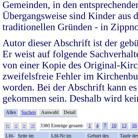
Gemeinden, in den entsprechende
Übergangsweise sind Kinder aus 
traditionellen Gründen - in Zippn
Autor dieser Abschrift ist der geb
Er weist auf folgende Sachverhalte
von einer Kopie des Original-Kirc
zweifelsfreie Fehler im Kirchenbuc
worden. Bei der Abschrift kann e
gekommen sein. Deshalb wird kein
Alles
Suchen
Auswahl
Detail
|<
<
>
>|
3380 Einträge gesamt:
1
4
7
10
13
16
Lfd-
Seite im
Lfd-Nr im
Geburt des
Taufe de