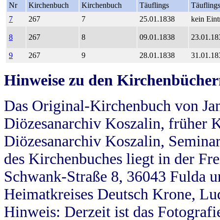
Nr
Kirchenbuch
Kirchenbuch
Täuflings
Täufling
7
267
7
25.01.1838
kein Eint
8
267
8
09.01.1838
23.01.18
9
267
9
28.01.1838
31.01.18
Hinweise zu den Kirchenbücher
Das Original-Kirchenbuch von Jan
Diözesanarchiv Koszalin, früher Kö
Diözesanarchiv Koszalin, Seminar
des Kirchenbuches liegt in der Fr
Schwank-Straße 8, 36043 Fulda u
Heimatkreises Deutsch Krone, Lu
Hinweis: Derzeit ist das Fotograf