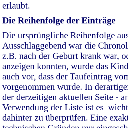
erlaubt.
Die Reihenfolge der Einträge
Die ursprüngliche Reihenfolge au
Ausschlaggebend war die Chronol
z.B. nach der Geburt krank war, od
anzeigen konnten, wurde das Kind
auch vor, dass der Taufeintrag vo
vorgenommen wurde. In derartigen
der derzeitigen aktuellen Seite -
Verwendung der Liste ist es wich
dahinter zu überprüfen. Eine exa
technischen Gründen nur eingesch