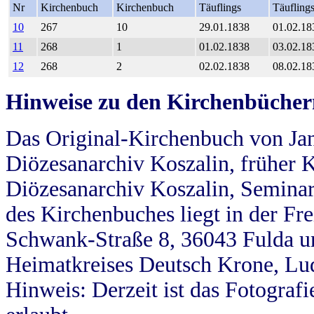
Nr
Kirchenbuch
Kirchenbuch
Täuflings
Täufling
10
267
10
29.01.1838
01.02.18
11
268
1
01.02.1838
03.02.18
12
268
2
02.02.1838
08.02.18
Hinweise zu den Kirchenbücher
Das Original-Kirchenbuch von Jan
Diözesanarchiv Koszalin, früher Kö
Diözesanarchiv Koszalin, Seminar
des Kirchenbuches liegt in der Fr
Schwank-Straße 8, 36043 Fulda u
Heimatkreises Deutsch Krone, Lu
Hinweis: Derzeit ist das Fotograf