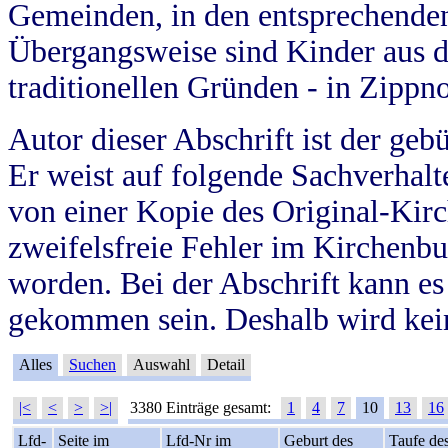
Gemeinden, in den entsprechende
Übergangsweise sind Kinder aus 
traditionellen Gründen - in Zippn
Autor dieser Abschrift ist der geb
Er weist auf folgende Sachverhalte
von einer Kopie des Original-Kirc
zweifelsfreie Fehler im Kirchenbuc
worden. Bei der Abschrift kann e
gekommen sein. Deshalb wird kein
Alles
Suchen
Auswahl
Detail
|<
<
>
>|
3380 Einträge gesamt:
1
4
7
10
13
16
Lfd-
Seite im
Lfd-Nr im
Geburt des
Taufe de