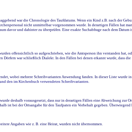
ggebend war die Chronologie des Taufdatums. Wenn ein Kind z.B. nach der Geburt 
rchenpersonal nicht unmittelbar vorgenommen wurde. In derartigen Fällen hat man d
raum davor und dahinter zu überprüfen. Eine exakte Suchabfrage nach dem Datum i
den offensichtlich so aufgeschrieben, wie die Amtsperson ihn verstanden hat, ode
n Dörfern war schließlich Dialekt. In den Fällen bei denen erkannt wurde, dass di
t, wobei mehrere Schreibvarianten Anwendung fanden. In dieser Liste wurde in de
n und den im Kirchenbuch verwendeten Schreibvarianten.
wurde deshalb vorausgesetzt, dass nur in derartigen Fällen eine Abweichung zur O
eshalb ist bei der Ortsangabe für den Taufpaten ein Vorbehalt gegeben. Überwiegen
weitere Angaben wie z. B. eine Heirat, wurden nicht übernommen.