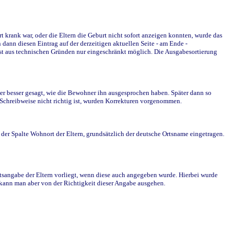
krank war, oder die Eltern die Geburt nicht sofort anzeigen konnten, wurde das
ann diesen Eintrag auf der derzeitigen aktuellen Seite - am Ende -
st aus technischen Gründen nur eingeschränkt möglich. Die Ausgabesortierung
r besser gesagt, wie die Bewohner ihn ausgesprochen haben. Später dann so
e Schreibweise nicht richtig ist, wurden Korrekturen vorgenommen.
r Spalte Wohnort der Eltern, grundsätzlich der deutsche Ortsname eingetragen.
rtsangabe der Eltern vorliegt, wenn diese auch angegeben wurde. Hierbei wurde
d kann man aber von der Richtigkeit dieser Angabe ausgehen.