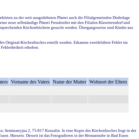
ehörten zu der weit ausgedehnten Pfarrei auch die Filialgemeinden Doderlage
ine neue selbständige Pfarrei Freudenfier mit den Filialen Klawittersdorf und
 entsprechenden Kirchenbüchern gesucht werden. Übergangsweise sind Kinder aus
des Original-Kirchenbuches erstellt worden. Erkannte zweifelsfreie Fehler im
Fehlerfreiheit erhoben.
ters
Vorname des Vaters
Name der Mutter
Wohnort der Eltern
in, Seminarryjna 2, 75-817 Koszalin. Je eine Kopie des Kirchenbuches liegt in der
en. Hinweis: Derzeit ist das Fotografieren in der Heimatstube in Bad Essen