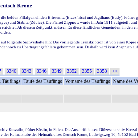
Deutsch Krone
ie beiden Filialgemeinden Briesenitz (Brzez`nica) und Jagdhaus (Budy). Früher g
yce) und Stabitz (Zdbice). Die Pfarrei Zippnow wurde im Jahr 1911 aufgeteilt und e
en errichtet. Ab diesem Zeitpunkt, müssen für diese ländlichen Gemeinden, in den
worden.
 auf folgende Sachverhalte hin: Die vorliegende Transkription ist von einer Kopie 
aber dennoch zu Übertragungsfehlern gekommen sein. Deshalb wird kein Anspruch auf 
7
3340
3343
3346
3349
3352
3355
3358
>>
 Täuflings
Taufe des Täuflings
Vorname des Täuflings
Name des Va
iv Koszalin, früher Köslin, in Polen. Die Anschrift lautet: Diözesanarchiv Koszal
v der Heimatstube des Heimatkreises Deutsch Krone, Ludwigsweg 10, 49152 Bad Ess