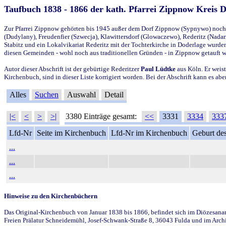
Taufbuch 1838 - 1866 der kath. Pfarrei Zippnow Kreis 
Zur Pfarrei Zippnow gehörten bis 1945 außer dem Dorf Zippnow (Sypnywo) noch d
(Dudylany), Freudenfier (Szwecja), Klawittersdorf (Glowaczewo), Rederitz (Nadarz
Stabitz und ein Lokalvikariat Rederitz mit der Tochterkirche in Doderlage wurd
diesen Gemeinden - wohl noch aus traditionellen Gründen - in Zippnow getauft 
Autor dieser Abschrift ist der gebürtige Rederitzer
Paul Lüdtke
aus Köln. Er weist
Kirchenbuch, sind in dieser Liste korrigiert worden. Bei der Abschrift kann es 
Alles
Suchen
Auswahl
Detail
|<
<
>
>|
3380 Einträge gesamt:
<<
3331
3334
333
Lfd-Nr
Seite im Kirchenbuch
Lfd-Nr im Kirchenbuch
Geburt des
...
...
...
Hinweise zu den Kirchenbüchern
Das Original-Kirchenbuch von Januar 1838 bis 1866, befindet sich im Diözesanarch
Freien Prälatur Schneidemühl, Josef-Schwank-Straße 8, 36043 Fulda und im Archi