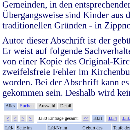
Gemeinden, in den entsprechende
Übergangsweise sind Kinder aus 
traditionellen Gründen - in Zippn
Autor dieser Abschrift ist der geb
Er weist auf folgende Sachverhalte
von einer Kopie des Original-Kirc
zweifelsfreie Fehler im Kirchenbuc
worden. Bei der Abschrift kann e
gekommen sein. Deshalb wird kein
Alles
Suchen
Auswahl
Detail
|<
<
>
>|
3380 Einträge gesamt:
<<
3331
3334
333
Lfd-
Seite im
Lfd-Nr im
Geburt des
Taufe de