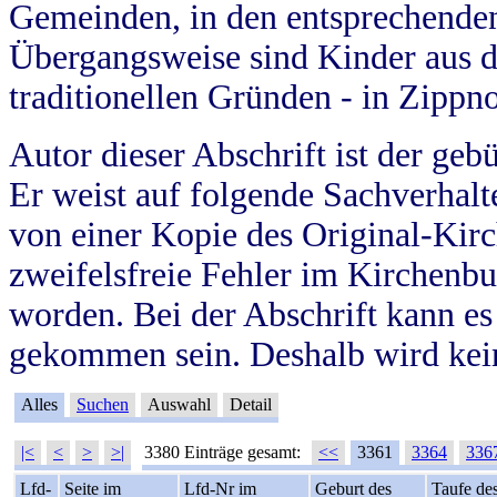
Gemeinden, in den entsprechende
Übergangsweise sind Kinder aus 
traditionellen Gründen - in Zippn
Autor dieser Abschrift ist der geb
Er weist auf folgende Sachverhalte
von einer Kopie des Original-Kirc
zweifelsfreie Fehler im Kirchenbuc
worden. Bei der Abschrift kann e
gekommen sein. Deshalb wird kein
Alles
Suchen
Auswahl
Detail
|<
<
>
>|
3380 Einträge gesamt:
<<
3361
3364
336
Lfd-
Seite im
Lfd-Nr im
Geburt des
Taufe de