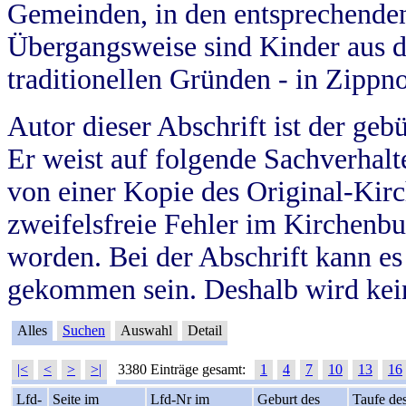
Gemeinden, in den entsprechende
Übergangsweise sind Kinder aus 
traditionellen Gründen - in Zippn
Autor dieser Abschrift ist der geb
Er weist auf folgende Sachverhalte
von einer Kopie des Original-Kirc
zweifelsfreie Fehler im Kirchenbuc
worden. Bei der Abschrift kann e
gekommen sein. Deshalb wird kein
Alles
Suchen
Auswahl
Detail
|<
<
>
>|
3380 Einträge gesamt:
1
4
7
10
13
16
Lfd-
Seite im
Lfd-Nr im
Geburt des
Taufe de