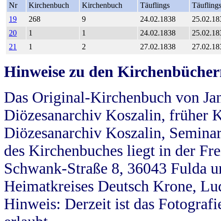
Nr
Kirchenbuch
Kirchenbuch
Täuflings
Täufling
19
268
9
24.02.1838
25.02.18
20
1
1
24.02.1838
25.02.18
21
1
2
27.02.1838
27.02.18
Hinweise zu den Kirchenbücher
Das Original-Kirchenbuch von Jan
Diözesanarchiv Koszalin, früher Kö
Diözesanarchiv Koszalin, Seminar
des Kirchenbuches liegt in der Fr
Schwank-Straße 8, 36043 Fulda u
Heimatkreises Deutsch Krone, Lu
Hinweis: Derzeit ist das Fotograf