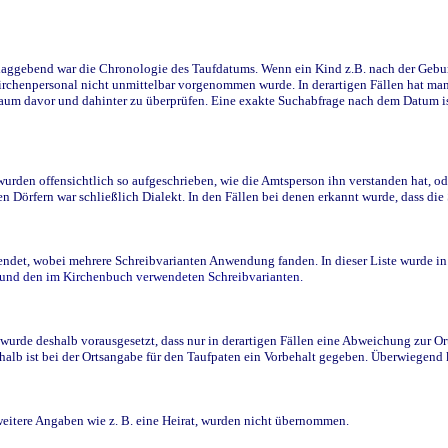
ggebend war die Chronologie des Taufdatums. Wenn ein Kind z.B. nach der Geburt 
rchenpersonal nicht unmittelbar vorgenommen wurde. In derartigen Fällen hat man d
raum davor und dahinter zu überprüfen. Eine exakte Suchabfrage nach dem Datum i
den offensichtlich so aufgeschrieben, wie die Amtsperson ihn verstanden hat, ode
n Dörfern war schließlich Dialekt. In den Fällen bei denen erkannt wurde, dass di
t, wobei mehrere Schreibvarianten Anwendung fanden. In dieser Liste wurde in de
n und den im Kirchenbuch verwendeten Schreibvarianten.
wurde deshalb vorausgesetzt, dass nur in derartigen Fällen eine Abweichung zur O
eshalb ist bei der Ortsangabe für den Taufpaten ein Vorbehalt gegeben. Überwiegen
weitere Angaben wie z. B. eine Heirat, wurden nicht übernommen.