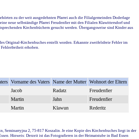
ehörten zu der weit ausgedehnten Pfarrei auch die Filialgemeinden Doderlage
ine neue selbständige Pfarrei Freudenfier mit den Filialen Klawittersdorf und
 entsprechenden Kirchenbüchern gesucht werden. Übergangsweise sind Kinder aus
des Original-Kirchenbuches erstellt worden. Erkannte zweifelsfreie Fehler im
Fehlerfreiheit erhoben.
ters
Vorname des Vaters
Name der Mutter
Wohnort der Eltern
Jacob
Radatz
Freudenfier
Martin
Jahn
Freudenfier
Martin
Klawun
Rederitz
in, Seminarryjna 2, 75-817 Koszalin. Je eine Kopie des Kirchenbuches liegt in der
en. Hinweis: Derzeit ist das Fotografieren in der Heimatstube in Bad Essen