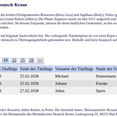
Deutsch Krone
ie beiden Filialgemeinden Briesenitz (Brzez`nica) und Jagdhaus (Budy). Früher g
yce) und Stabitz (Zdbice). Die Pfarrei Zippnow wurde im Jahr 1911 aufgeteilt und e
en errichtet. Ab diesem Zeitpunkt, müssen für diese ländlichen Gemeinden, in den
worden.
 auf folgende Sachverhalte hin: Die vorliegende Transkription ist von einer Kopie 
aber dennoch zu Übertragungsfehlern gekommen sein. Deshalb wird kein Anspruch auf 
19
22
25
28
>>
 Täuflings
Taufe des Täuflings
Vorname des Täuflings
Name des Va
8
25.02.1838
Michael
Hannemann
8
25.02.1838
Johann
Fenske
8
27.02.1838
Julius
Spors
iv Koszalin, früher Köslin, in Polen. Die Anschrift lautet: Diözesanarchiv Koszal
v der Heimatstube des Heimatkreises Deutsch Krone, Ludwigsweg 10, 49152 Bad Ess