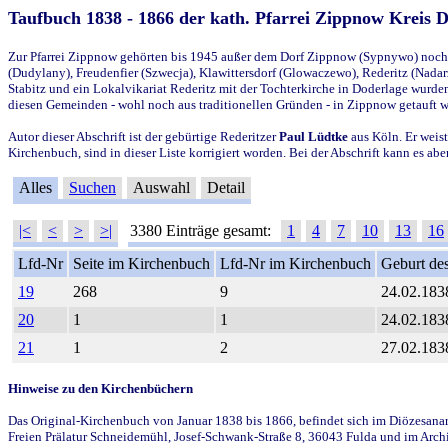
Taufbuch 1838 - 1866 der kath. Pfarrei Zippnow Kreis 
Zur Pfarrei Zippnow gehörten bis 1945 außer dem Dorf Zippnow (Sypnywo) noch d
(Dudylany), Freudenfier (Szwecja), Klawittersdorf (Glowaczewo), Rederitz (Nadarz
Stabitz und ein Lokalvikariat Rederitz mit der Tochterkirche in Doderlage wurd
diesen Gemeinden - wohl noch aus traditionellen Gründen - in Zippnow getauft 
Autor dieser Abschrift ist der gebürtige Rederitzer
Paul Lüdtke
aus Köln. Er weist
Kirchenbuch, sind in dieser Liste korrigiert worden. Bei der Abschrift kann es 
Alles
Suchen
Auswahl
Detail
|<
<
>
>|
3380 Einträge gesamt:
1
4
7
10
13
16
Lfd-Nr
Seite im Kirchenbuch
Lfd-Nr im Kirchenbuch
Geburt des
19
268
9
24.02.183
20
1
1
24.02.183
21
1
2
27.02.183
Hinweise zu den Kirchenbüchern
Das Original-Kirchenbuch von Januar 1838 bis 1866, befindet sich im Diözesanarch
Freien Prälatur Schneidemühl, Josef-Schwank-Straße 8, 36043 Fulda und im Archi