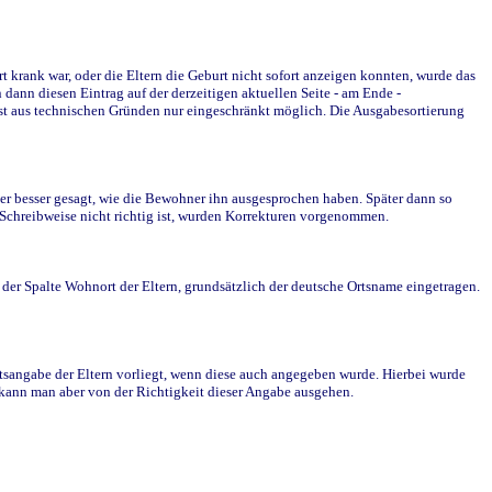
krank war, oder die Eltern die Geburt nicht sofort anzeigen konnten, wurde das
ann diesen Eintrag auf der derzeitigen aktuellen Seite - am Ende -
st aus technischen Gründen nur eingeschränkt möglich. Die Ausgabesortierung
r besser gesagt, wie die Bewohner ihn ausgesprochen haben. Später dann so
e Schreibweise nicht richtig ist, wurden Korrekturen vorgenommen.
r Spalte Wohnort der Eltern, grundsätzlich der deutsche Ortsname eingetragen.
rtsangabe der Eltern vorliegt, wenn diese auch angegeben wurde. Hierbei wurde
d kann man aber von der Richtigkeit dieser Angabe ausgehen.