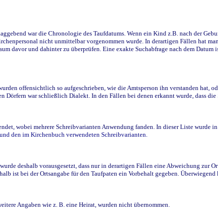
ggebend war die Chronologie des Taufdatums. Wenn ein Kind z.B. nach der Geburt 
rchenpersonal nicht unmittelbar vorgenommen wurde. In derartigen Fällen hat man d
raum davor und dahinter zu überprüfen. Eine exakte Suchabfrage nach dem Datum i
den offensichtlich so aufgeschrieben, wie die Amtsperson ihn verstanden hat, ode
n Dörfern war schließlich Dialekt. In den Fällen bei denen erkannt wurde, dass di
t, wobei mehrere Schreibvarianten Anwendung fanden. In dieser Liste wurde in de
n und den im Kirchenbuch verwendeten Schreibvarianten.
wurde deshalb vorausgesetzt, dass nur in derartigen Fällen eine Abweichung zur O
eshalb ist bei der Ortsangabe für den Taufpaten ein Vorbehalt gegeben. Überwiegen
weitere Angaben wie z. B. eine Heirat, wurden nicht übernommen.