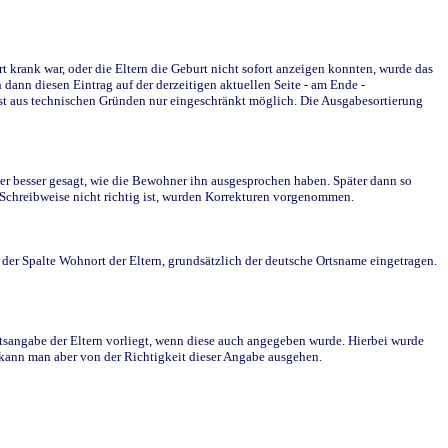
krank war, oder die Eltern die Geburt nicht sofort anzeigen konnten, wurde das
ann diesen Eintrag auf der derzeitigen aktuellen Seite - am Ende -
st aus technischen Gründen nur eingeschränkt möglich. Die Ausgabesortierung
r besser gesagt, wie die Bewohner ihn ausgesprochen haben. Später dann so
e Schreibweise nicht richtig ist, wurden Korrekturen vorgenommen.
r Spalte Wohnort der Eltern, grundsätzlich der deutsche Ortsname eingetragen.
rtsangabe der Eltern vorliegt, wenn diese auch angegeben wurde. Hierbei wurde
d kann man aber von der Richtigkeit dieser Angabe ausgehen.