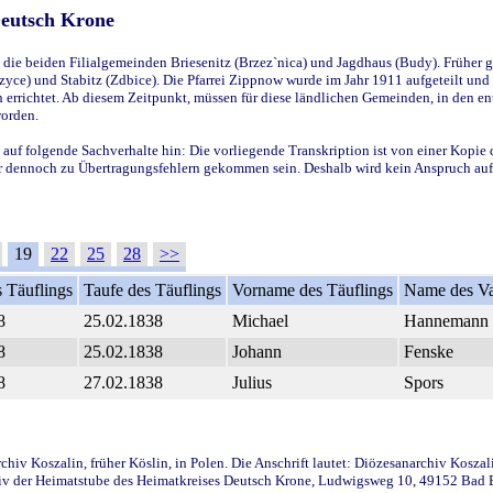
Deutsch Krone
ie beiden Filialgemeinden Briesenitz (Brzez`nica) und Jagdhaus (Budy). Früher g
yce) und Stabitz (Zdbice). Die Pfarrei Zippnow wurde im Jahr 1911 aufgeteilt und e
en errichtet. Ab diesem Zeitpunkt, müssen für diese ländlichen Gemeinden, in den
worden.
 auf folgende Sachverhalte hin: Die vorliegende Transkription ist von einer Kopie 
aber dennoch zu Übertragungsfehlern gekommen sein. Deshalb wird kein Anspruch auf 
19
22
25
28
>>
 Täuflings
Taufe des Täuflings
Vorname des Täuflings
Name des Va
8
25.02.1838
Michael
Hannemann
8
25.02.1838
Johann
Fenske
8
27.02.1838
Julius
Spors
iv Koszalin, früher Köslin, in Polen. Die Anschrift lautet: Diözesanarchiv Koszal
v der Heimatstube des Heimatkreises Deutsch Krone, Ludwigsweg 10, 49152 Bad Ess