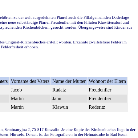
ehörten zu der weit ausgedehnten Pfarrei auch die Filialgemeinden Doderlage
ine neue selbständige Pfarrei Freudenfier mit den Filialen Klawittersdorf und
 entsprechenden Kirchenbüchern gesucht werden. Übergangsweise sind Kinder aus
des Original-Kirchenbuches erstellt worden. Erkannte zweifelsfreie Fehler im
Fehlerfreiheit erhoben.
ters
Vorname des Vaters
Name der Mutter
Wohnort der Eltern
Jacob
Radatz
Freudenfier
Martin
Jahn
Freudenfier
Martin
Klawun
Rederitz
in, Seminarryjna 2, 75-817 Koszalin. Je eine Kopie des Kirchenbuches liegt in der
en. Hinweis: Derzeit ist das Fotografieren in der Heimatstube in Bad Essen