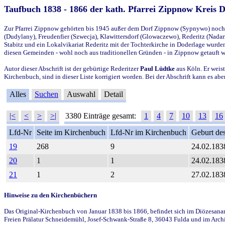
Taufbuch 1838 - 1866 der kath. Pfarrei Zippnow Kreis 
Zur Pfarrei Zippnow gehörten bis 1945 außer dem Dorf Zippnow (Sypnywo) noch d
(Dudylany), Freudenfier (Szwecja), Klawittersdorf (Glowaczewo), Rederitz (Nadarz
Stabitz und ein Lokalvikariat Rederitz mit der Tochterkirche in Doderlage wurd
diesen Gemeinden - wohl noch aus traditionellen Gründen - in Zippnow getauft 
Autor dieser Abschrift ist der gebürtige Rederitzer
Paul Lüdtke
aus Köln. Er weist
Kirchenbuch, sind in dieser Liste korrigiert worden. Bei der Abschrift kann es 
Alles
Suchen
Auswahl
Detail
|<
<
>
>|
3380 Einträge gesamt:
1
4
7
10
13
16
Lfd-Nr
Seite im Kirchenbuch
Lfd-Nr im Kirchenbuch
Geburt des
19
268
9
24.02.183
20
1
1
24.02.183
21
1
2
27.02.183
Hinweise zu den Kirchenbüchern
Das Original-Kirchenbuch von Januar 1838 bis 1866, befindet sich im Diözesanarch
Freien Prälatur Schneidemühl, Josef-Schwank-Straße 8, 36043 Fulda und im Archi