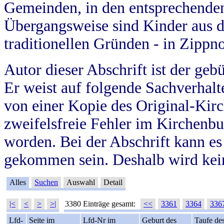
Gemeinden, in den entsprechende
Übergangsweise sind Kinder aus 
traditionellen Gründen - in Zippn
Autor dieser Abschrift ist der geb
Er weist auf folgende Sachverhalte
von einer Kopie des Original-Kirc
zweifelsfreie Fehler im Kirchenbuc
worden. Bei der Abschrift kann e
gekommen sein. Deshalb wird kein
Alles
Suchen
Auswahl
Detail
|<
<
>
>|
3380 Einträge gesamt:
<<
3361
3364
336
Lfd-
Seite im
Lfd-Nr im
Geburt des
Taufe de