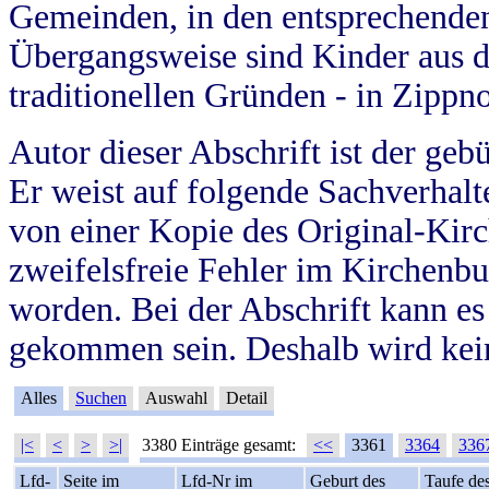
Gemeinden, in den entsprechende
Übergangsweise sind Kinder aus 
traditionellen Gründen - in Zippn
Autor dieser Abschrift ist der geb
Er weist auf folgende Sachverhalte
von einer Kopie des Original-Kirc
zweifelsfreie Fehler im Kirchenbuc
worden. Bei der Abschrift kann e
gekommen sein. Deshalb wird kein
Alles
Suchen
Auswahl
Detail
|<
<
>
>|
3380 Einträge gesamt:
<<
3361
3364
336
Lfd-
Seite im
Lfd-Nr im
Geburt des
Taufe de