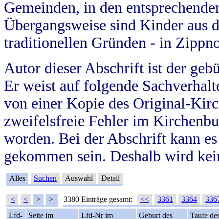
Gemeinden, in den entsprechende
Übergangsweise sind Kinder aus 
traditionellen Gründen - in Zippn
Autor dieser Abschrift ist der geb
Er weist auf folgende Sachverhalte
von einer Kopie des Original-Kirc
zweifelsfreie Fehler im Kirchenbuc
worden. Bei der Abschrift kann e
gekommen sein. Deshalb wird kein
Alles
Suchen
Auswahl
Detail
|<
<
>
>|
3380 Einträge gesamt:
<<
3361
3364
336
Lfd-
Seite im
Lfd-Nr im
Geburt des
Taufe de