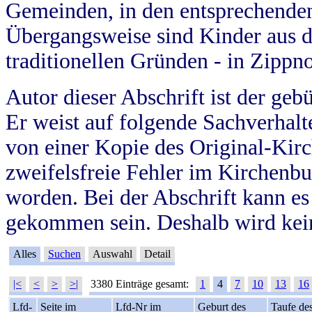
Gemeinden, in den entsprechende
Übergangsweise sind Kinder aus 
traditionellen Gründen - in Zippn
Autor dieser Abschrift ist der geb
Er weist auf folgende Sachverhalte
von einer Kopie des Original-Kirc
zweifelsfreie Fehler im Kirchenbuc
worden. Bei der Abschrift kann e
gekommen sein. Deshalb wird kein
Alles
Suchen
Auswahl
Detail
|<
<
>
>|
3380 Einträge gesamt:
1
4
7
10
13
16
Lfd-
Seite im
Lfd-Nr im
Geburt des
Taufe de