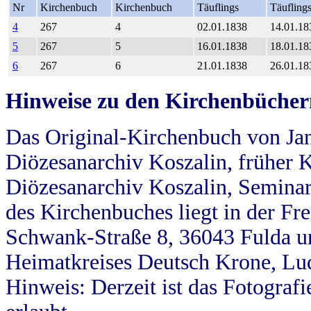
Nr
Kirchenbuch
Kirchenbuch
Täuflings
Täufling
4
267
4
02.01.1838
14.01.18
5
267
5
16.01.1838
18.01.18
6
267
6
21.01.1838
26.01.18
Hinweise zu den Kirchenbücher
Das Original-Kirchenbuch von Jan
Diözesanarchiv Koszalin, früher Kö
Diözesanarchiv Koszalin, Seminar
des Kirchenbuches liegt in der Fr
Schwank-Straße 8, 36043 Fulda u
Heimatkreises Deutsch Krone, Lu
Hinweis: Derzeit ist das Fotograf