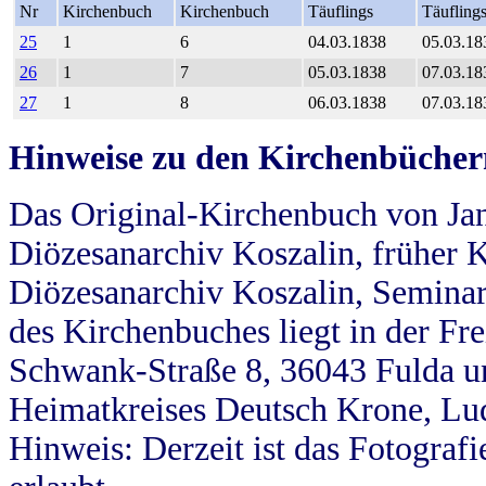
Nr
Kirchenbuch
Kirchenbuch
Täuflings
Täufling
25
1
6
04.03.1838
05.03.18
26
1
7
05.03.1838
07.03.18
27
1
8
06.03.1838
07.03.18
Hinweise zu den Kirchenbücher
Das Original-Kirchenbuch von Jan
Diözesanarchiv Koszalin, früher Kö
Diözesanarchiv Koszalin, Seminar
des Kirchenbuches liegt in der Fr
Schwank-Straße 8, 36043 Fulda u
Heimatkreises Deutsch Krone, Lu
Hinweis: Derzeit ist das Fotograf