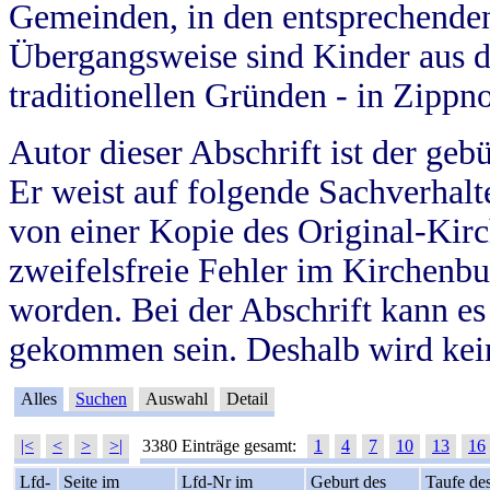
Gemeinden, in den entsprechende
Übergangsweise sind Kinder aus 
traditionellen Gründen - in Zippn
Autor dieser Abschrift ist der geb
Er weist auf folgende Sachverhalte
von einer Kopie des Original-Kirc
zweifelsfreie Fehler im Kirchenbuc
worden. Bei der Abschrift kann e
gekommen sein. Deshalb wird kein
Alles
Suchen
Auswahl
Detail
|<
<
>
>|
3380 Einträge gesamt:
1
4
7
10
13
16
Lfd-
Seite im
Lfd-Nr im
Geburt des
Taufe de