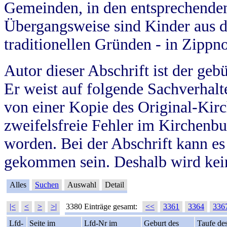
Gemeinden, in den entsprechende
Übergangsweise sind Kinder aus 
traditionellen Gründen - in Zippn
Autor dieser Abschrift ist der geb
Er weist auf folgende Sachverhalte
von einer Kopie des Original-Kirc
zweifelsfreie Fehler im Kirchenbuc
worden. Bei der Abschrift kann e
gekommen sein. Deshalb wird kein
Alles
Suchen
Auswahl
Detail
|<
<
>
>|
3380 Einträge gesamt:
<<
3361
3364
336
Lfd-
Seite im
Lfd-Nr im
Geburt des
Taufe de