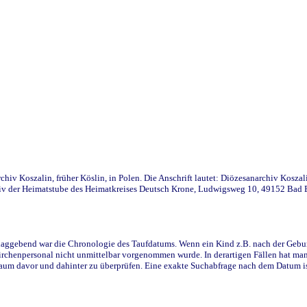
iv Koszalin, früher Köslin, in Polen. Die Anschrift lautet: Diözesanarchiv Koszal
v der Heimatstube des Heimatkreises Deutsch Krone, Ludwigsweg 10, 49152 Bad Ess
ggebend war die Chronologie des Taufdatums. Wenn ein Kind z.B. nach der Geburt 
rchenpersonal nicht unmittelbar vorgenommen wurde. In derartigen Fällen hat man d
raum davor und dahinter zu überprüfen. Eine exakte Suchabfrage nach dem Datum i