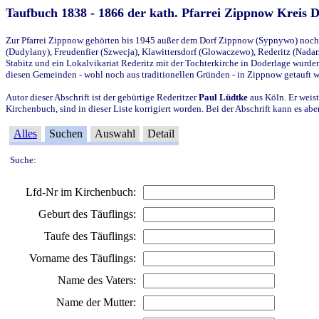
Taufbuch 1838 - 1866 der kath. Pfarrei Zippnow Kreis 
Zur Pfarrei Zippnow gehörten bis 1945 außer dem Dorf Zippnow (Sypnywo) noch d
(Dudylany), Freudenfier (Szwecja), Klawittersdorf (Glowaczewo), Rederitz (Nadarz
Stabitz und ein Lokalvikariat Rederitz mit der Tochterkirche in Doderlage wurd
diesen Gemeinden - wohl noch aus traditionellen Gründen - in Zippnow getauft 
Autor dieser Abschrift ist der gebürtige Rederitzer
Paul Lüdtke
aus Köln. Er weist
Kirchenbuch, sind in dieser Liste korrigiert worden. Bei der Abschrift kann es 
Alles
Suchen
Auswahl
Detail
Suche:
Lfd-Nr im Kirchenbuch:
Geburt des Täuflings:
Taufe des Täuflings:
Vorname des Täuflings:
Name des Vaters:
Name der Mutter: