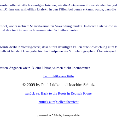
den offensichtlich so aufgeschrieben, wie die Amtsperson ihn verstanden hat, ode
n Dörfern war schließlich Dialekt. In den Fällen bei denen erkannt wurde, dass di
t, wobei mehrere Schreibvarianten Anwendung fanden. In dieser Liste wurde in de
n und den im Kirchenbuch verwendeten Schreibvarianten.
wurde deshalb vorausgesetzt, dass nur in derartigen Fällen eine Abweichung zur O
eshalb ist bei der Ortsangabe für den Taufpaten ein Vorbehalt gegeben. Überwiegen
weitere Angaben wie z. B. eine Heirat, wurden nicht übernommen.
Paul Lüdtke aus Köln
© 2009 by Paul Lüdke und Joachim Schulz
zurück zu: Back to the Roots in Deutsch Krone
zurück zur Quellenübersicht
powered in 0.01s by baseportal.de