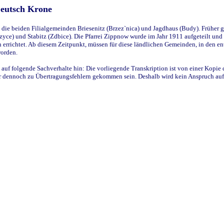
Deutsch Krone
ie beiden Filialgemeinden Briesenitz (Brzez`nica) und Jagdhaus (Budy). Früher g
yce) und Stabitz (Zdbice). Die Pfarrei Zippnow wurde im Jahr 1911 aufgeteilt und e
en errichtet. Ab diesem Zeitpunkt, müssen für diese ländlichen Gemeinden, in den
worden.
 auf folgende Sachverhalte hin: Die vorliegende Transkription ist von einer Kopie 
aber dennoch zu Übertragungsfehlern gekommen sein. Deshalb wird kein Anspruch auf 