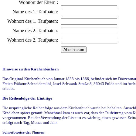
Wohnort der Eltern :
Name des 1. Taufpaten:
Wohnort des 1. Taufpaten:
Name des 2. Taufpaten:
Wohnort des 2. Taufpaten:
Hinweise zu den Kirchenbüchern
Das Original-Kirchenbuch von Januar 1838 bis 1866, befindet sich im Diözesanarch
Freien Prälatur Schneidemühl, Josef-Schwank-Straße 8, 36043 Fulda und im Archi
erlaubt.
Die Reihenfolge der Einträge
Die ursprüngliche Reihenfolge aus dem Kirchenbuch wurde bei behalten. Ausschla
Kind eben später getauft. Manchmal kam es auch vor, dass der Taufeintrag vom Ki
vorgenommen. Bei der Verwendung der Liste ist es wichtig, einen gewissen Zeit
erfolgt nach Tag, Monat und Jahr.
Schreibweise der Namen