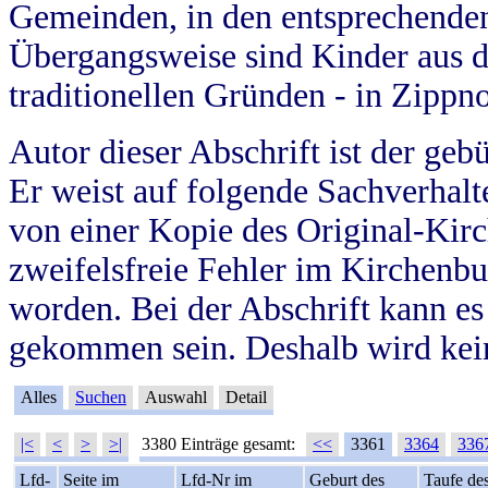
Gemeinden, in den entsprechende
Übergangsweise sind Kinder aus 
traditionellen Gründen - in Zippn
Autor dieser Abschrift ist der geb
Er weist auf folgende Sachverhalte
von einer Kopie des Original-Kirc
zweifelsfreie Fehler im Kirchenbuc
worden. Bei der Abschrift kann e
gekommen sein. Deshalb wird kein
Alles
Suchen
Auswahl
Detail
|<
<
>
>|
3380 Einträge gesamt:
<<
3361
3364
336
Lfd-
Seite im
Lfd-Nr im
Geburt des
Taufe de