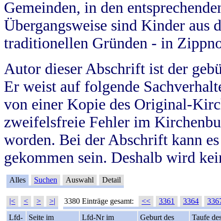
Gemeinden, in den entsprechende
Übergangsweise sind Kinder aus 
traditionellen Gründen - in Zippn
Autor dieser Abschrift ist der geb
Er weist auf folgende Sachverhalte
von einer Kopie des Original-Kirc
zweifelsfreie Fehler im Kirchenbuc
worden. Bei der Abschrift kann e
gekommen sein. Deshalb wird kein
Alles
Suchen
Auswahl
Detail
|<
<
>
>|
3380 Einträge gesamt:
<<
3361
3364
336
Lfd-
Seite im
Lfd-Nr im
Geburt des
Taufe de