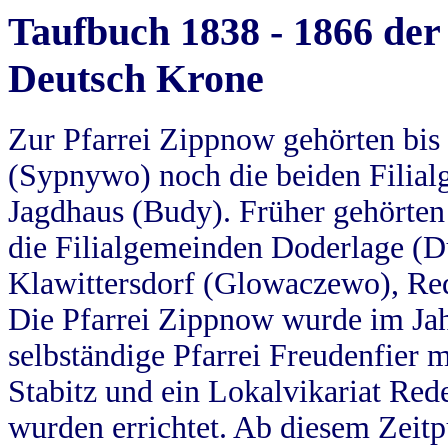
Taufbuch 1838 - 1866 der
Deutsch Krone
Zur Pfarrei Zippnow gehörten bi
(Sypnywo) noch die beiden Filial
Jagdhaus (Budy). Früher gehörten 
die Filialgemeinden Doderlage (D
Klawittersdorf (Glowaczewo), Red
Die Pfarrei Zippnow wurde im Jah
selbständige Pfarrei Freudenfier m
Stabitz und ein Lokalvikariat Red
wurden errichtet. Ab diesem Zeitp