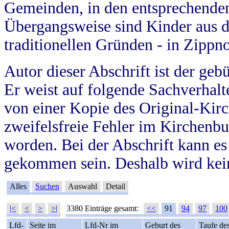
Gemeinden, in den entsprechende
Übergangsweise sind Kinder aus 
traditionellen Gründen - in Zippn
Autor dieser Abschrift ist der geb
Er weist auf folgende Sachverhalte
von einer Kopie des Original-Kirc
zweifelsfreie Fehler im Kirchenbuc
worden. Bei der Abschrift kann e
gekommen sein. Deshalb wird kein
Alles
Suchen
Auswahl
Detail
|<
<
>
>|
3380 Einträge gesamt:
<<
91
94
97
100
Lfd-
Seite im
Lfd-Nr im
Geburt des
Taufe de