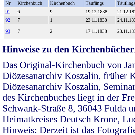
Nr
Kirchenbuch
Kirchenbuch
Täuflings
Täufling
91
6
9
19.12.1838
21.12.18
92
7
1
23.11.1838
24.11.18
93
7
2
17.11.1838
23.11.18
Hinweise zu den Kirchenbücher
Das Original-Kirchenbuch von Jan
Diözesanarchiv Koszalin, früher Kö
Diözesanarchiv Koszalin, Seminar
des Kirchenbuches liegt in der Fr
Schwank-Straße 8, 36043 Fulda u
Heimatkreises Deutsch Krone, Lu
Hinweis: Derzeit ist das Fotograf