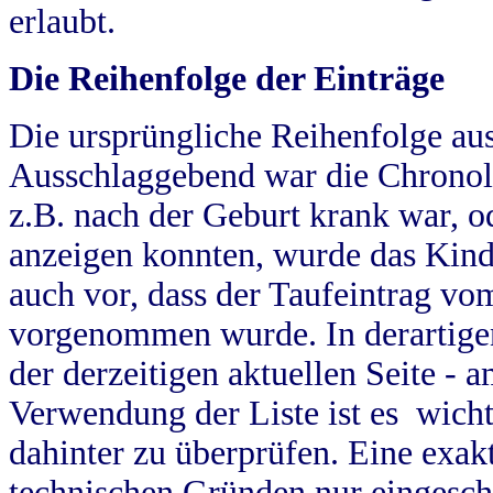
erlaubt.
Die Reihenfolge der Einträge
Die ursprüngliche Reihenfolge au
Ausschlaggebend war die Chronol
z.B. nach der Geburt krank war, od
anzeigen konnten, wurde das Kind
auch vor, dass der Taufeintrag vo
vorgenommen wurde. In derartigen
der derzeitigen aktuellen Seite -
Verwendung der Liste ist es wich
dahinter zu überprüfen. Eine exa
technischen Gründen nur eingesch